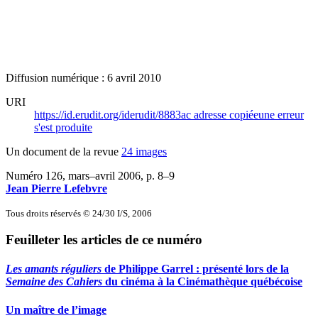
Diffusion numérique : 6 avril 2010
URI
https://id.erudit.org/iderudit/8883ac
adresse copiée
une erreur
s'est produite
Un document de la revue
24 images
Numéro 126, mars–avril 2006
, p. 8–9
Jean Pierre Lefebvre
Tous droits réservés © 24/30 I/S, 2006
Feuilleter les articles de ce numéro
Les amants réguliers
de Philippe Garrel : présenté lors de la
Semaine des Cahiers
du cinéma à la Cinémathèque québécoise
Un maître de l’image