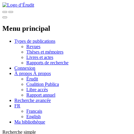
Menu principal
Types de publications
Revues
Thèses et mémoires
Livres et actes
Rapports de recherche
Connexion
À propos
À propos
Érudit
Coalition Publica
Libre accès
Rapport annuel
Recherche avancée
FR
Français
English
Ma bibliothèque
Recherche simple