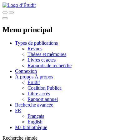
Menu principal
Types de publications
Revues
Thèses et mémoires
Livres et actes
Rapports de recherche
Connexion
À propos
À propos
Érudit
Coalition Publica
Libre accès
Rapport annuel
Recherche avancée
FR
Français
English
Ma bibliothèque
Recherche simple