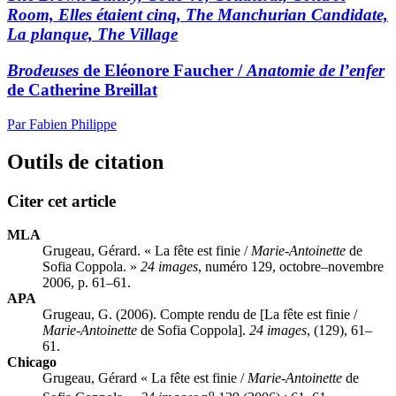
Room, Elles étaient cinq, The Manchurian Candidate,
La planque, The Village
Brodeuses
de Eléonore Faucher /
Anatomie de l’enfer
de Catherine Breillat
Par Fabien Philippe
Outils de citation
Citer cet article
MLA
Grugeau, Gérard. « La fête est finie /
Marie-Antoinette
de
Sofia Coppola. »
24 images
, numéro 129, octobre–novembre
2006, p. 61–61.
APA
Grugeau, G. (2006). Compte rendu de [La fête est finie /
Marie-Antoinette
de Sofia Coppola].
24 images
, (129), 61–
61.
Chicago
Grugeau, Gérard « La fête est finie /
Marie-Antoinette
de
o