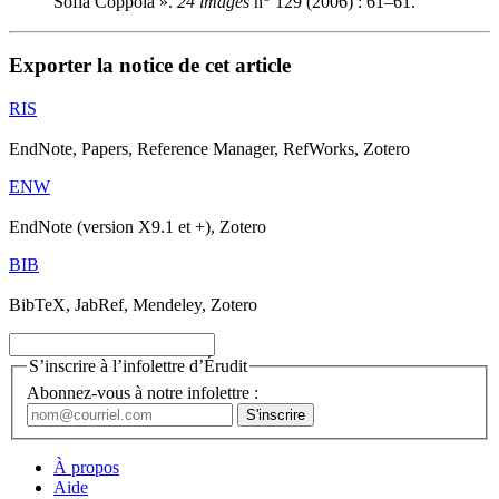
Sofia Coppola ».
24 images
n
129 (2006) : 61–61.
Exporter la notice de cet article
RIS
EndNote, Papers, Reference Manager, RefWorks, Zotero
ENW
EndNote (version X9.1 et +), Zotero
BIB
BibTeX, JabRef, Mendeley, Zotero
S’inscrire à l’infolettre d’Érudit
Abonnez-vous à notre infolettre :
À propos
Aide