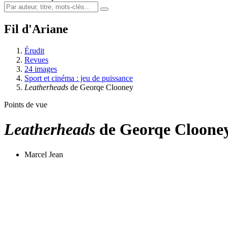
Fil d'Ariane
Érudit
Revues
24 images
Sport et cinéma : jeu de puissance
Leatherheads
de Georqe Clooney
Points de vue
Leatherheads
de Georqe Cloone
Marcel Jean