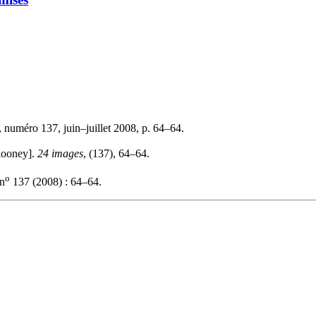
, numéro 137, juin–juillet 2008, p. 64–64.
looney].
24 images
, (137), 64–64.
o
n
137 (2008) : 64–64.