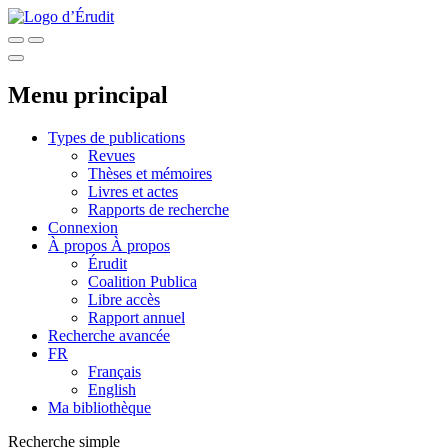
Menu principal
Types de publications
Revues
Thèses et mémoires
Livres et actes
Rapports de recherche
Connexion
À propos
À propos
Érudit
Coalition Publica
Libre accès
Rapport annuel
Recherche avancée
FR
Français
English
Ma bibliothèque
Recherche simple