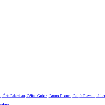
, Éric Falardeau, Céline Gobert, Bruno Dequen, Ralph Elawani, Julien
umises