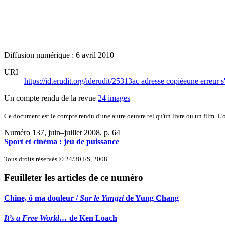
Diffusion numérique : 6 avril 2010
URI
https://id.erudit.org/iderudit/25313ac
adresse copiée
une erreur s
Un compte rendu de la revue
24 images
Ce document est le compte rendu d'une autre oeuvre tel qu'un livre ou un film. L'oe
Numéro 137, juin–juillet 2008
, p. 64
Sport et cinéma : jeu de puissance
Tous droits réservés © 24/30 I/S, 2008
Feuilleter les articles de ce numéro
Chine, ô ma douleur /
Sur le Yangzi
de Yung Chang
It’s a Free World…
de Ken Loach