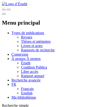
Menu principal
Types de publications
Revues
Thèses et mémoires
Livres et actes
Rapports de recherche
Connexion
À propos
À propos
Érudit
Coalition Publica
Libre accès
Rapport annuel
Recherche avancée
FR
Français
English
Ma bibliothèque
Recherche simple