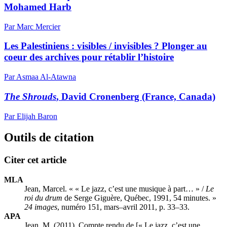
Mohamed Harb
Par Marc Mercier
Les Palestiniens : visibles / invisibles ? Plonger au
coeur des archives pour rétablir l’histoire
Par Asmaa Al-Atawna
The Shrouds
, David Cronenberg (France, Canada)
Par Elijah Baron
Outils de citation
Citer cet article
MLA
Jean, Marcel. « « Le jazz, c’est une musique à part… » /
Le
roi du drum
de Serge Giguère, Québec, 1991, 54 minutes. »
24 images
, numéro 151, mars–avril 2011, p. 33–33.
APA
Jean, M. (2011). Compte rendu de [« Le jazz, c’est une