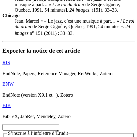
musique à part… » /
Le roi du drum
de Serge Giguère,
Québec, 1991, 54 minutes].
24 images
, (151), 33–33.
Chicago
Jean, Marcel « « Le jazz, c’est une musique à part… » /
Le roi
du drum
de Serge Giguère, Québec, 1991, 54 minutes ».
24
o
images
n
151 (2011) : 33–33.
Exporter la notice de cet article
RIS
EndNote, Papers, Reference Manager, RefWorks, Zotero
ENW
EndNote (version X9.1 et +), Zotero
BIB
BibTeX, JabRef, Mendeley, Zotero
S’inscrire à l’infolettre d’Érudit