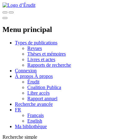
Menu principal
Types de publications
Revues
Thèses et mémoires
Livres et actes
Rapports de recherche
Connexion
À propos
À propos
Érudit
Coalition Publica
Libre accès
Rapport annuel
Recherche avancée
FR
Français
English
Ma bibliothèque
Recherche simple