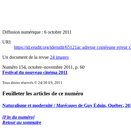
Diffusion numérique : 6 octobre 2011
URI
https://id.erudit.org/iderudit/65121ac
adresse copiée
une erreur s
Un document de la revue
24 images
Numéro 154, octobre–novembre 2011
, p. 60
Festival du nouveau cinéma 2011
Tous droits réservés © 24/30 I/S, 2011
Feuilleter les articles de ce numéro
Naturalisme et modernité /
Marécages
de Guy Édoin, Québec, 201
[Fin du numéro]
Retour au sommaire