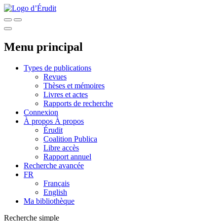
Menu principal
Types de publications
Revues
Thèses et mémoires
Livres et actes
Rapports de recherche
Connexion
À propos
À propos
Érudit
Coalition Publica
Libre accès
Rapport annuel
Recherche avancée
FR
Français
English
Ma bibliothèque
Recherche simple