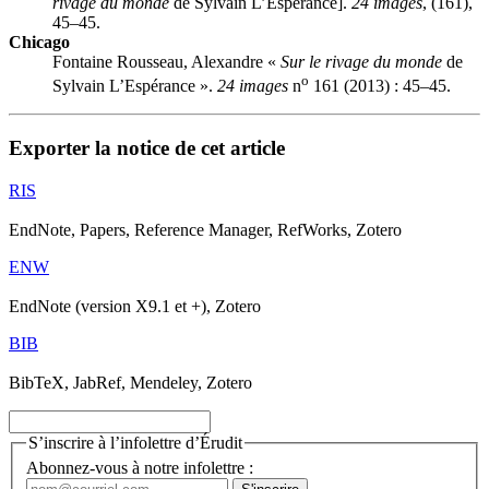
rivage du monde
de Sylvain L’Espérance].
24 images
, (161),
45–45.
Chicago
Fontaine Rousseau, Alexandre «
Sur le rivage du monde
de
o
Sylvain L’Espérance ».
24 images
n
161 (2013) : 45–45.
Exporter la notice de cet article
RIS
EndNote, Papers, Reference Manager, RefWorks, Zotero
ENW
EndNote (version X9.1 et +), Zotero
BIB
BibTeX, JabRef, Mendeley, Zotero
S’inscrire à l’infolettre d’Érudit
Abonnez-vous à notre infolettre :