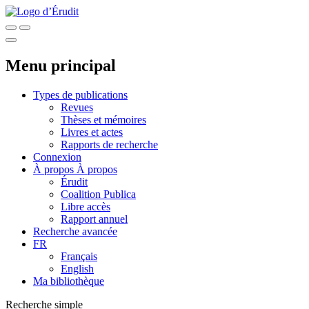
Menu principal
Types de publications
Revues
Thèses et mémoires
Livres et actes
Rapports de recherche
Connexion
À propos
À propos
Érudit
Coalition Publica
Libre accès
Rapport annuel
Recherche avancée
FR
Français
English
Ma bibliothèque
Recherche simple