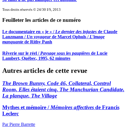
Tous droits réservés © 24/30 I/S, 2013
Feuilleter les articles de ce numéro
Le documentaire en « je » /
Le dernier des injustes
de Claude
Lanzmann /
Un voyageur
de Marcel Ophuls /
L’image
manquante
de Rithy Panh
Rêverie sur le réel /
Paysage sous les paupières
de Lucie
Lambert, Québec, 1995, 62 minutes
Autres articles de cette revue
The Brown Bunny, Code 46, Collateral, Control
Room, Elles étaient cinq, The Manchurian Candidate,
La planque, The Village
Mythes et mémoire /
Mémoires affectives
de Francis
Leclerc
Par Pierre Barrette