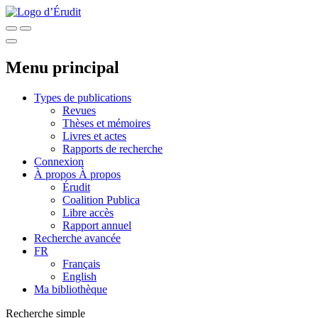
Menu principal
Types de publications
Revues
Thèses et mémoires
Livres et actes
Rapports de recherche
Connexion
À propos
À propos
Érudit
Coalition Publica
Libre accès
Rapport annuel
Recherche avancée
FR
Français
English
Ma bibliothèque
Recherche simple