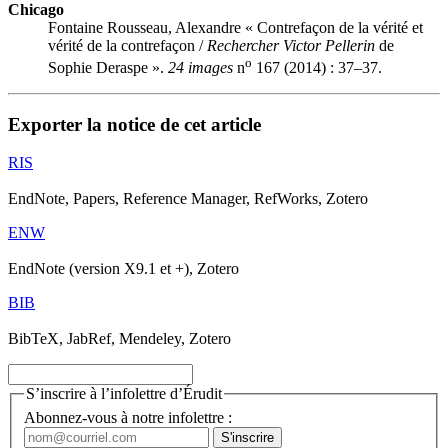
Chicago
Fontaine Rousseau, Alexandre « Contrefaçon de la vérité et
vérité de la contrefaçon /
Rechercher Victor Pellerin
de
o
Sophie Deraspe ».
24 images
n
167 (2014) : 37–37.
Exporter la notice de cet article
RIS
EndNote, Papers, Reference Manager, RefWorks, Zotero
ENW
EndNote (version X9.1 et +), Zotero
BIB
BibTeX, JabRef, Mendeley, Zotero
S’inscrire à l’infolettre d’Érudit
Abonnez-vous à notre infolettre :