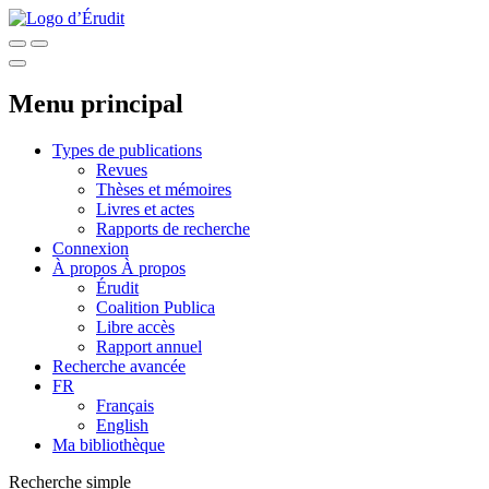
Menu principal
Types de publications
Revues
Thèses et mémoires
Livres et actes
Rapports de recherche
Connexion
À propos
À propos
Érudit
Coalition Publica
Libre accès
Rapport annuel
Recherche avancée
FR
Français
English
Ma bibliothèque
Recherche simple