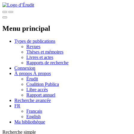
Menu principal
Types de publications
Revues
Thèses et mémoires
Livres et actes
Rapports de recherche
Connexion
À propos
À propos
Érudit
Coalition Publica
Libre accès
Rapport annuel
Recherche avancée
FR
Français
English
Ma bibliothèque
Recherche simple