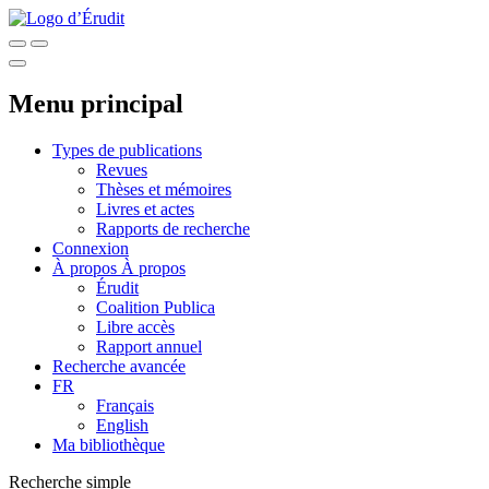
Menu principal
Types de publications
Revues
Thèses et mémoires
Livres et actes
Rapports de recherche
Connexion
À propos
À propos
Érudit
Coalition Publica
Libre accès
Rapport annuel
Recherche avancée
FR
Français
English
Ma bibliothèque
Recherche simple