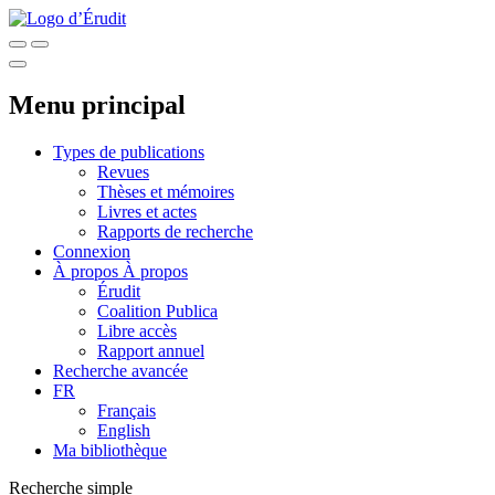
Menu principal
Types de publications
Revues
Thèses et mémoires
Livres et actes
Rapports de recherche
Connexion
À propos
À propos
Érudit
Coalition Publica
Libre accès
Rapport annuel
Recherche avancée
FR
Français
English
Ma bibliothèque
Recherche simple