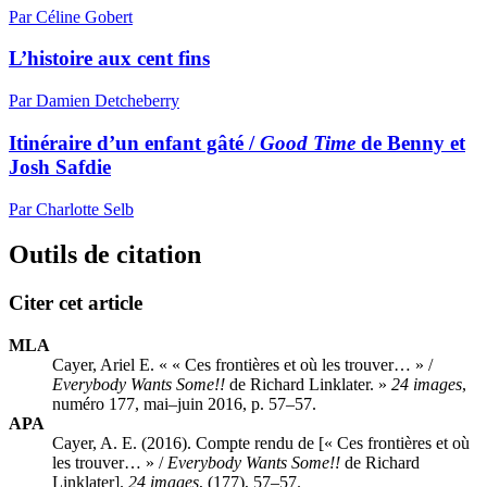
Par Céline Gobert
L’histoire aux cent fins
Par Damien Detcheberry
Itinéraire d’un enfant gâté /
Good Time
de Benny et
Josh Safdie
Par Charlotte Selb
Outils de citation
Citer cet article
MLA
Cayer, Ariel E. « « Ces frontières et où les trouver… » /
Everybody Wants Some!!
de Richard Linklater. »
24 images
,
numéro 177, mai–juin 2016, p. 57–57.
APA
Cayer, A. E. (2016). Compte rendu de [« Ces frontières et où
les trouver… » /
Everybody Wants Some!!
de Richard
Linklater].
24 images
, (177), 57–57.