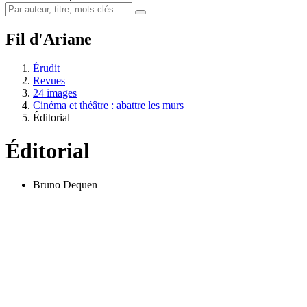
Fil d'Ariane
Érudit
Revues
24 images
Cinéma et théâtre : abattre les murs
Éditorial
Éditorial
Bruno Dequen