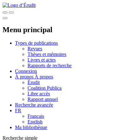
Menu principal
Types de publications
Revues
Thèses et mémoires
Livres et actes
Rapports de recherche
Connexion
À propos
À propos
Érudit
Coalition Publica
Libre accès
Rapport annuel
Recherche avancée
FR
Français
English
Ma bibliothèque
Recherche simple