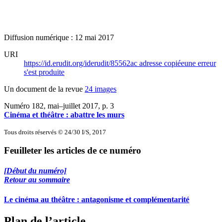
Diffusion numérique : 12 mai 2017
URI
https://id.erudit.org/iderudit/85562ac
adresse copiée
une erreur
s'est produite
Un document de la revue
24 images
Numéro 182, mai–juillet 2017
, p. 3
Cinéma et théâtre : abattre les murs
Tous droits réservés © 24/30 I/S, 2017
Feuilleter les articles de ce numéro
[Début du numéro]
Retour au sommaire
Le cinéma au théâtre : antagonisme et complémentarité
Plan de l’article