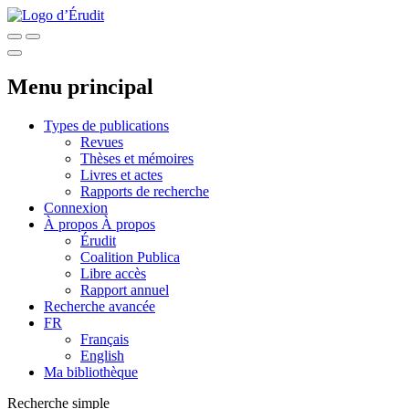
Menu principal
Types de publications
Revues
Thèses et mémoires
Livres et actes
Rapports de recherche
Connexion
À propos
À propos
Érudit
Coalition Publica
Libre accès
Rapport annuel
Recherche avancée
FR
Français
English
Ma bibliothèque
Recherche simple