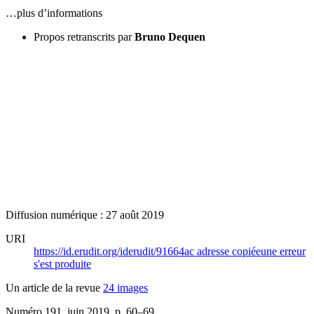
…plus d’informations
Propos retranscrits par
Bruno Dequen
Diffusion numérique : 27 août 2019
URI
https://id.erudit.org/iderudit/91664ac
adresse copiée
une erreur
s'est produite
Un article de la revue
24 images
Numéro 191, juin 2019
, p. 60–69