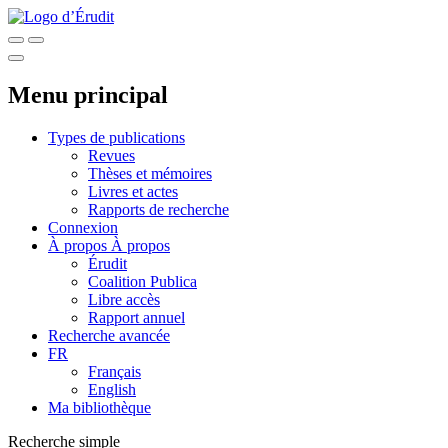
Menu principal
Types de publications
Revues
Thèses et mémoires
Livres et actes
Rapports de recherche
Connexion
À propos
À propos
Érudit
Coalition Publica
Libre accès
Rapport annuel
Recherche avancée
FR
Français
English
Ma bibliothèque
Recherche simple