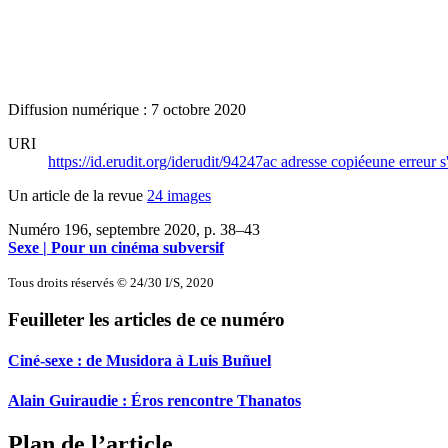
Diffusion numérique : 7 octobre 2020
URI
https://id.erudit.org/iderudit/94247ac
adresse copiée
une erreur s
Un article de la revue
24 images
Numéro 196, septembre 2020
, p. 38–43
Sexe | Pour un cinéma subversif
Tous droits réservés © 24/30 I/S, 2020
Feuilleter les articles de ce numéro
Ciné-sexe : de Musidora à Luis Buñuel
Alain Guiraudie :
É
ros rencontre Thanatos
Plan de l’article