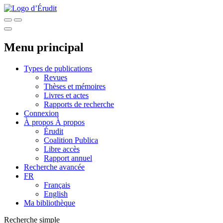
Menu principal
Types de publications
Revues
Thèses et mémoires
Livres et actes
Rapports de recherche
Connexion
À propos
À propos
Érudit
Coalition Publica
Libre accès
Rapport annuel
Recherche avancée
FR
Français
English
Ma bibliothèque
Recherche simple