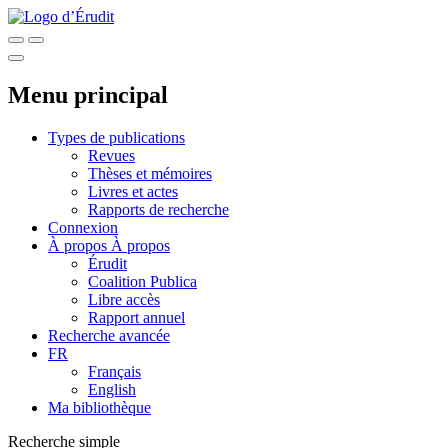
Menu principal
Types de publications
Revues
Thèses et mémoires
Livres et actes
Rapports de recherche
Connexion
À propos
À propos
Érudit
Coalition Publica
Libre accès
Rapport annuel
Recherche avancée
FR
Français
English
Ma bibliothèque
Recherche simple