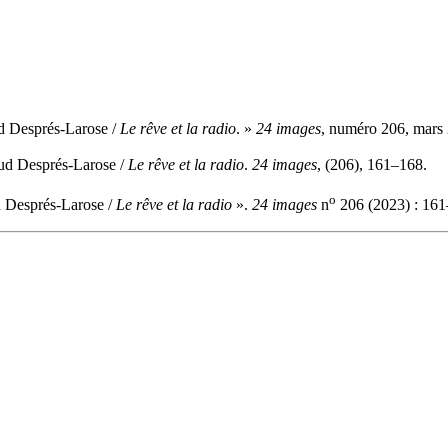
d Després-Larose /
Le rêve et la radio
. »
24 images
, numéro 206, mars
aud Després-Larose /
Le rêve et la radio
.
24 images
, (206), 161–168.
o
d Després-Larose /
Le rêve et la radio
».
24 images
n
206 (2023) : 161