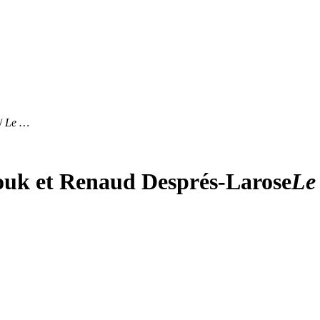
 /
Le …
ouk et Renaud Després-Larose
Le 