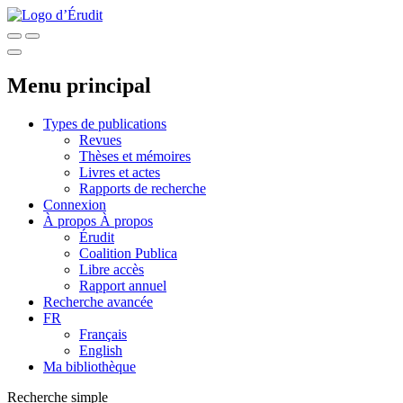
Menu principal
Types de publications
Revues
Thèses et mémoires
Livres et actes
Rapports de recherche
Connexion
À propos
À propos
Érudit
Coalition Publica
Libre accès
Rapport annuel
Recherche avancée
FR
Français
English
Ma bibliothèque
Recherche simple