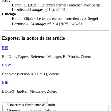
APA
Baron, E. (2025). Le temps éternel : entretien avec Sergei
Loznitsa.
24 images
, (214), 42–51.
Chicago
Baron, Elijah « Le temps éternel : entretien avec Sergei
o
Loznitsa ».
24 images
n
214 (2025) : 42–51.
Exporter la notice de cet article
RIS
EndNote, Papers, Reference Manager, RefWorks, Zotero
ENW
EndNote (version X9.1 et +), Zotero
BIB
BibTeX, JabRef, Mendeley, Zotero
S’inscrire à l’infolettre d’Érudit
Abonnez-vous à notre infolettre :