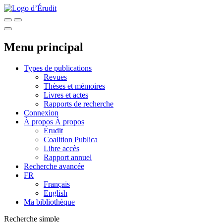
Menu principal
Types de publications
Revues
Thèses et mémoires
Livres et actes
Rapports de recherche
Connexion
À propos
À propos
Érudit
Coalition Publica
Libre accès
Rapport annuel
Recherche avancée
FR
Français
English
Ma bibliothèque
Recherche simple