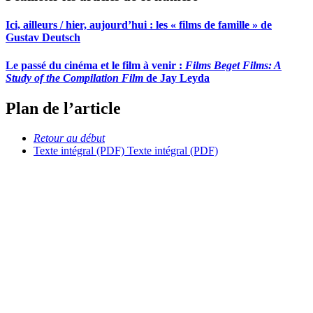
Ici, ailleurs / hier, aujourd’hui : les « films de famille » de
Gustav Deutsch
Le passé du cinéma et le film à venir :
Films Beget Films: A
Study of the Compilation Film
de Jay Leyda
Plan de l’article
Retour au début
Texte intégral (PDF)
Texte intégral (PDF)