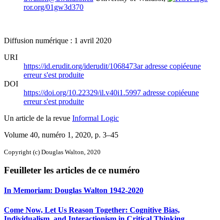
ror.org/01gw3d370
Diffusion numérique : 1 avril 2020
URI
https://id.erudit.org/iderudit/1068473ar
adresse copiée
une
erreur s'est produite
DOI
https://doi.org/10.22329/il.v40i1.5997
adresse copiée
une
erreur s'est produite
Un article de la revue
Informal Logic
Volume 40, numéro 1, 2020
, p. 3–45
Copyright (c) Douglas Walton, 2020
Feuilleter les articles de ce numéro
In Memoriam: Douglas Walton 1942-2020
Come Now, Let Us Reason Together: Cognitive Bias,
Individualism, and Interactionism in Critical Thinking