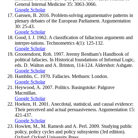
General Internal Medicine 35: 3063-3066.
Google Scholar
Garssen, B. 2016. Problem-solving argumentative patterns in
plenary debates of the European Parliament. Argumentation
30: 25-43.
Google Scholar
Good, I. J. 1962. A classification of fallacious arguments and
interpre-tations. Technometrics 4(1): 125-132.
Google Scholar
Grootendorst, Rob. 1997. Jeremy Bentham’s Handbook of
political fallacies. In Historical foundations of Informal Logic,
eds. D. Walton and A. Brinton, 114-124. Aldershot: Ashgate.
Google Scholar
Hamblin, C. 1970. Fallacies. Methuen: London.
Google Scholar
Heywood, A. 2007. Politics. Basingstoke: Palgrave
Macmillan.
Google Scholar
Hoeken, H. 2001. Anecdotal, statistical, and causal evidence:
Their perceived and actual persuasiveness. Argumentation 15:
421-437.
Google Scholar
Howlett, M., M. Ramesh and A. Perl. 2009. Studying public
policy, policy cycles and policy subsystems (3rd edition).
Oxford: Oxford University Press.