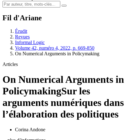
Fil d'Ariane
Érudit
Revues
Informal Logic
Volume 42, numéro 4, 2022, p. 669-850
On Numerical Arguments in Policymaking
Articles
On Numerical Arguments in
Policymaking
Sur les
arguments numériques dans
l’élaboration des politiques
Corina Andone