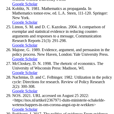
Google Scholar
Koblitz, N. 1981. Mathematics as propaganda. In
Mathematics tomor-row, ed. L.A. Steen, 111-120. Springer:
New York.
Google Scholar
Limon, S. M. and D. C. Kazoleas. 2004. A comparison of
exemplar and statistical evidence in reducing counter‐
arguments and responses to a message, Communication
Research Reports 21(3): 291-298.
Google Scholar
Majone, G. 1989. Evidence, argument, and persuasion in the
policy process. New Haven, London: Yale University Press.
Google Scholar
McCloskey, D. N. 1998. The rhetoric of economics. The
University of Wisconsin Press: Madison, WI.
Google Scholar
Nachmias, D. and C. Felbinger. 1982. Utilization in the policy
cycle: Directions for research. Review of Policy Research
2(2): 300-308.
Google Scholar
NOS. 2021. URL accessed on August 25 2022:
<https://nos.nl/artikel/2367971-duits-ministerie-schakelde-
wetenschappers-in-om-corona-angst-op-te-wekken>
Google Scholar
Parkhurst, J. 2017. The politics of evidence: From evidence-