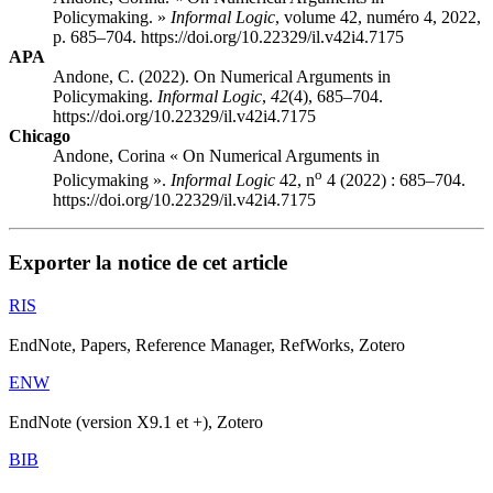
Policymaking. »
Informal Logic
, volume 42, numéro 4, 2022,
p. 685–704. https://doi.org/10.22329/il.v42i4.7175
APA
Andone, C. (2022). On Numerical Arguments in
Policymaking.
Informal Logic
,
42
(4), 685–704.
https://doi.org/10.22329/il.v42i4.7175
Chicago
Andone, Corina « On Numerical Arguments in
o
Policymaking ».
Informal Logic
42, n
4 (2022) : 685–704.
https://doi.org/10.22329/il.v42i4.7175
Exporter la notice de cet article
RIS
EndNote, Papers, Reference Manager, RefWorks, Zotero
ENW
EndNote (version X9.1 et +), Zotero
BIB