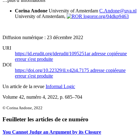
…plus d’informations
Corina Andone
University of Amsterdam
C.Andone@uva.nl
University of Amsterdam,
ror.org/04dkp9463
Diffusion numérique : 23 décembre 2022
URI
https://id.erudit.org/iderudit/1095251ar
adresse copiée
une
erreur s'est produite
DOI
https://doi.org/10.22329/il.v42i4.7175
adresse copiée
une
erreur s'est produite
Un article de la revue
Informal Logic
Volume 42, numéro 4, 2022
, p. 685–704
© Corina Andone, 2022
Feuilleter les articles de ce numéro
You Cannot Judge an Argument by its Closure