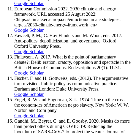
Google Scholar
European Commission 2022. 2030 climate and energy
framework. URL accessed 25 August 2022:
<https://climate.ec.europa.eu/eu-action/climate-strategies-
targets/2030-climate-energy-framework_en>
Google Scholar
Fawcett, P, M., C. Hay Flinders and M. Wood, eds. 2017.
Anti-politics, depoliticization, and governance. Oxford:
Oxford University Press.
Google Scholar
Finlayson. A. 2017. What is the point of parliamentary
debate?: Delib-eration, oratory, opposition and spectacle in the
British House of Commons. Redescriptions 20(1): 11-31.
Google Scholar
Fischer, F. and H. Gottweiss, eds. (2012). The argumentative
turn revisited. Public policy as communicative practice.
Durham and London: Duke University Press.
Google Scholar
Fogel, R. W. and Engerman, S. L. 1974. Time on the cross:
the econom-ics of American negro slavery. New York: W. W.
Norton and Com-pany.
Google Scholar
Gandhi, M., Beyrer, C. and E. Goosby. 2020. Masks do more
than protect others during COVID-19: Reducing the
inoculum of SARS-CoV-2 to protect the wearer. Journal of