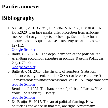
Parties annexes
Bibliography
Akhtar, J., A. L. Garcia, L. Saenz, S. Kuravi, F. Shu and K.
Kota2020. Can face masks offer protection from airborne
sneeze and cough droplets in close-up, face-to-face human
interactions?—A quantita-tive study. Physics of Fluids 32:
127112.
Google Scholar
Barbi, G. N. 2018. The depoliticization of the political. An
Arendtian account of expertise in politics. Raisons Politiques
70(2): 75-96.
Google Scholar
Battersby, M. 2013. The rhetoric of numbers. Statistical
inference as argumentation. In OSSA conference archive 5.
<https://scholar.uwindsor.ca/ossaarchive/OSSA5/papersandcom
Google Scholar
Bentham, J. 1952. The handbook of political fallacies. New
York: The Academy Library.
Google Scholar
De Bruijn, H. 2017. The art of political framing. How
politicians con-vince us that they are right. Amsterdam: