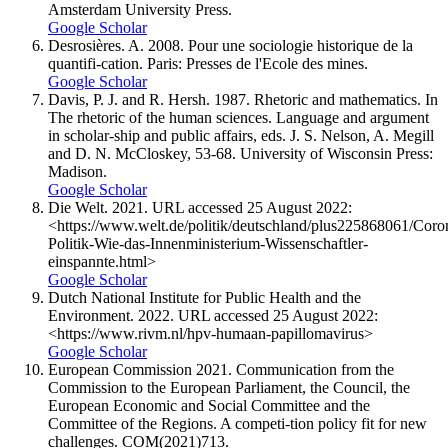
Amsterdam University Press.
Google Scholar
Desrosières. A. 2008. Pour une sociologie historique de la
quantifi-cation. Paris: Presses de l'Ecole des mines.
Google Scholar
Davis, P. J. and R. Hersh. 1987. Rhetoric and mathematics. In
The rhetoric of the human sciences. Language and argument
in scholar-ship and public affairs, eds. J. S. Nelson, A. Megill
and D. N. McCloskey, 53-68. University of Wisconsin Press:
Madison.
Google Scholar
Die Welt. 2021. URL accessed 25 August 2022:
<https://www.welt.de/politik/deutschland/plus225868061/Coro
Politik-Wie-das-Innenministerium-Wissenschaftler-
einspannte.html>
Google Scholar
Dutch National Institute for Public Health and the
Environment. 2022. URL accessed 25 August 2022:
<https://www.rivm.nl/hpv-humaan-papillomavirus>
Google Scholar
European Commission 2021. Communication from the
Commission to the European Parliament, the Council, the
European Economic and Social Committee and the
Committee of the Regions. A competi-tion policy fit for new
challenges. COM(2021)713.