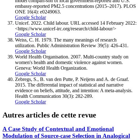
model compari-son of local government-reported and U.S.
embassy-reported PM2.5 concentrations (2015–2017). PLOS
ONE 16(4): e0249063.
Google Scholar
Unicef. 2022. Child labour. URL accessed 14 February 2022:
<https://www.unicef-irc.org/research/child-labour/>
Google Scholar
Weiss, C. H. 1979. The many meanings of research
utilization. Public Administration Review 39(5): 426-431.
Google Scholar
World Health Organisation. 2007. Multi-country study on
women's health and domestic violence against women.
Geneva: World Health Organization.
Google Scholar
Zebregs, S., B. van den Putte, P. Neijens and A. de Graaf.
2015. The differential impact of statistical and narrative
evidence on beliefs, attitude, and intention: A meta-analysis.
Health Communication 30(3): 282-289.
Google Scholar
Autres articles de cette revue
A Case Study of Contextual and Emotional
Modulation of Source-case Selection in Analogical