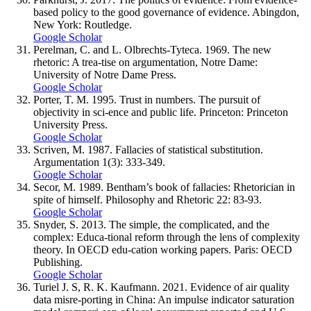
based policy to the good governance of evidence. Abingdon,
New York: Routledge.
Google Scholar
Perelman, C. and L. Olbrechts-Tyteca. 1969. The new
rhetoric: A trea-tise on argumentation, Notre Dame:
University of Notre Dame Press.
Google Scholar
Porter, T. M. 1995. Trust in numbers. The pursuit of
objectivity in sci-ence and public life. Princeton: Princeton
University Press.
Google Scholar
Scriven, M. 1987. Fallacies of statistical substitution.
Argumentation 1(3): 333-349.
Google Scholar
Secor, M. 1989. Bentham’s book of fallacies: Rhetorician in
spite of himself. Philosophy and Rhetoric 22: 83-93.
Google Scholar
Snyder, S. 2013. The simple, the complicated, and the
complex: Educa-tional reform through the lens of complexity
theory. In OECD edu-cation working papers. Paris: OECD
Publishing.
Google Scholar
Turiel J. S, R. K. Kaufmann. 2021. Evidence of air quality
data misre-porting in China: An impulse indicator saturation