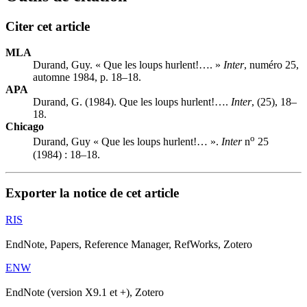
Citer cet article
MLA
Durand, Guy. « Que les loups hurlent!…. »
Inter
, numéro 25,
automne 1984, p. 18–18.
APA
Durand, G. (1984). Que les loups hurlent!….
Inter
, (25), 18–
18.
Chicago
o
Durand, Guy « Que les loups hurlent!… ».
Inter
n
25
(1984) : 18–18.
Exporter la notice de cet article
RIS
EndNote, Papers, Reference Manager, RefWorks, Zotero
ENW
EndNote (version X9.1 et +), Zotero