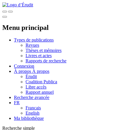
Menu principal
Types de publications
Revues
Thèses et mémoires
Livres et actes
Rapports de recherche
Connexion
À propos
À propos
Érudit
Coalition Publica
Libre accès
Rapport annuel
Recherche avancée
FR
Français
English
Ma bibliothèque
Recherche simple