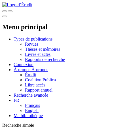
Menu principal
Types de publications
Revues
Thèses et mémoires
Livres et actes
Rapports de recherche
Connexion
À propos
À propos
Érudit
Coalition Publica
Libre accès
Rapport annuel
Recherche avancée
FR
Français
English
Ma bibliothèque
Recherche simple