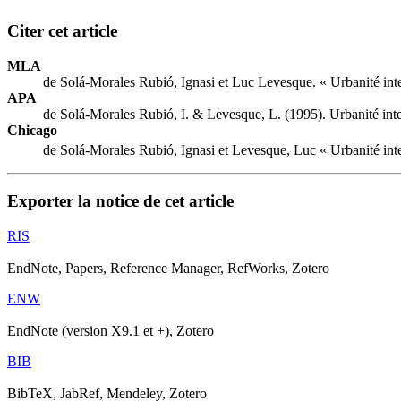
Citer cet article
MLA
de Solá-Morales Rubió, Ignasi et Luc Levesque. « Urbanité inter
APA
de Solá-Morales Rubió, I. & Levesque, L. (1995). Urbanité inter
Chicago
de Solá-Morales Rubió, Ignasi et Levesque, Luc « Urbanité inter
Exporter la notice de cet article
RIS
EndNote, Papers, Reference Manager, RefWorks, Zotero
ENW
EndNote (version X9.1 et +), Zotero
BIB
BibTeX, JabRef, Mendeley, Zotero