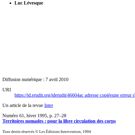
Luc Lévesque
Diffusion numérique : 7 avril 2010
URI
https://id.erudit.org/iderudit/46604ac
adresse copiée
une erreur s
Un article de la revue
Inter
Numéro 61, hiver 1995
, p. 27–28
Territoires nomades : pour la libre circulation des corps
Tous droits réservés © Les Éditions Intervention, 1994