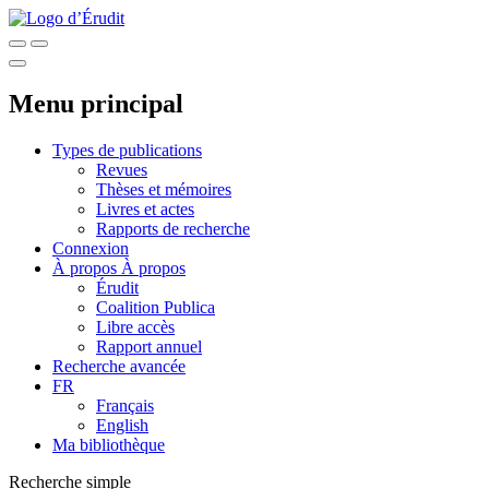
Menu principal
Types de publications
Revues
Thèses et mémoires
Livres et actes
Rapports de recherche
Connexion
À propos
À propos
Érudit
Coalition Publica
Libre accès
Rapport annuel
Recherche avancée
FR
Français
English
Ma bibliothèque
Recherche simple