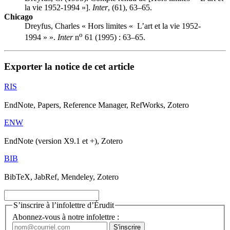
la vie 1952-1994 »].
Inter
, (61), 63–65.
Chicago
Dreyfus, Charles « Hors limites « L’art et la vie 1952-
o
1994 » ».
Inter
n
61 (1995) : 63–65.
Exporter la notice de cet article
RIS
EndNote, Papers, Reference Manager, RefWorks, Zotero
ENW
EndNote (version X9.1 et +), Zotero
BIB
BibTeX, JabRef, Mendeley, Zotero
S’inscrire à l’infolettre d’Érudit
Abonnez-vous à notre infolettre :