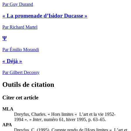
Par Guy Durand
« La promenade d’Isidor Ducasse »
Par Richard Martel
Ψ
Par Émilio Morandi
« Déjà »
Par Gilbert Decossy
Outils de citation
Citer cet article
MLA
Dreyfus, Charles. « Hors limites « L’art et la vie 1952-
1994 ». »
Inter
, numéro 61, hiver 1995, p. 63–65.
APA
Dreyfus, C. (1995). Compte rendu de [Hors limites « L’art et