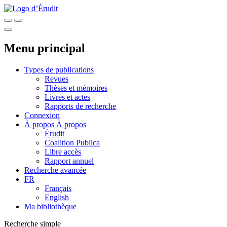
Menu principal
Types de publications
Revues
Thèses et mémoires
Livres et actes
Rapports de recherche
Connexion
À propos
À propos
Érudit
Coalition Publica
Libre accès
Rapport annuel
Recherche avancée
FR
Français
English
Ma bibliothèque
Recherche simple