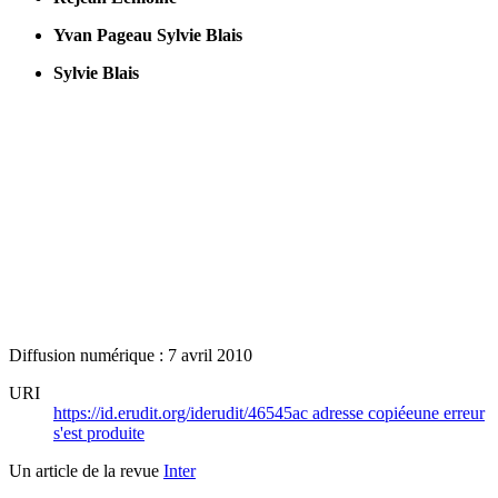
Yvan Pageau
Sylvie Blais
Sylvie Blais
Diffusion numérique : 7 avril 2010
URI
https://id.erudit.org/iderudit/46545ac
adresse copiée
une erreur
s'est produite
Un article de la revue
Inter