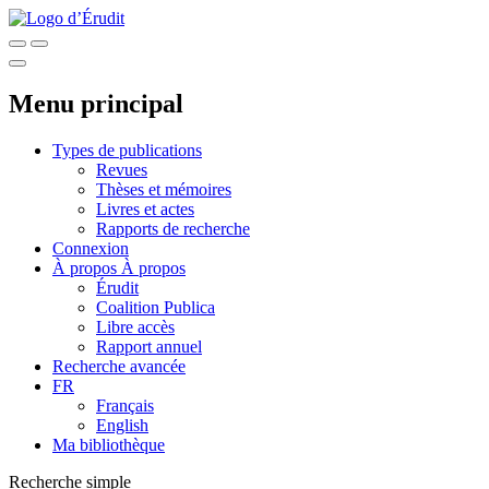
Menu principal
Types de publications
Revues
Thèses et mémoires
Livres et actes
Rapports de recherche
Connexion
À propos
À propos
Érudit
Coalition Publica
Libre accès
Rapport annuel
Recherche avancée
FR
Français
English
Ma bibliothèque
Recherche simple