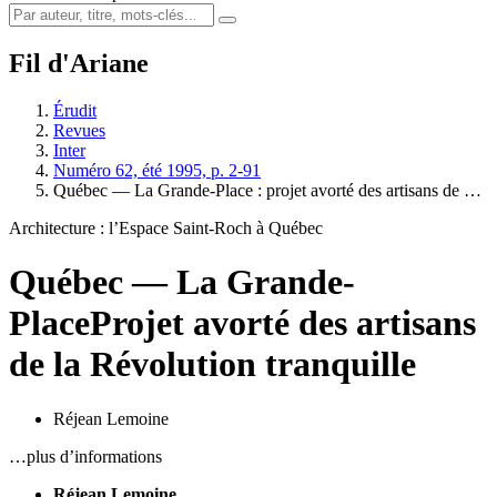
Fil d'Ariane
Érudit
Revues
Inter
Numéro 62, été 1995, p. 2-91
Québec — La Grande-Place : projet avorté des artisans de …
Architecture : l’Espace Saint-Roch à Québec
Québec — La Grande-
Place
Projet avorté des artisans
de la Révolution tranquille
Réjean Lemoine
…plus d’informations
Réjean Lemoine