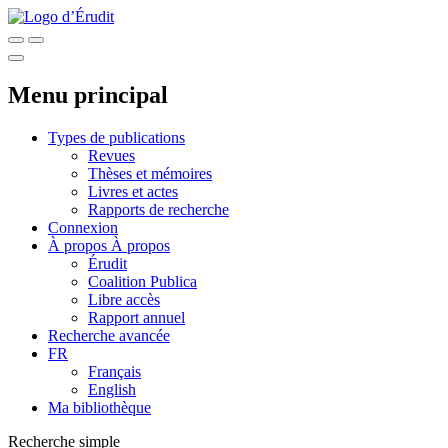
Menu principal
Types de publications
Revues
Thèses et mémoires
Livres et actes
Rapports de recherche
Connexion
À propos
À propos
Érudit
Coalition Publica
Libre accès
Rapport annuel
Recherche avancée
FR
Français
English
Ma bibliothèque
Recherche simple