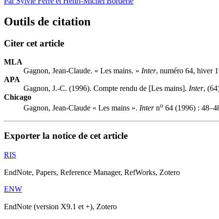
Par Sylvie Ferré et Henri-Michel Borderie
Outils de citation
Citer cet article
MLA
Gagnon, Jean-Claude. « Les mains. »
Inter
, numéro 64, hiver 
APA
Gagnon, J.-C. (1996). Compte rendu de [Les mains].
Inter
, (64
Chicago
o
Gagnon, Jean-Claude « Les mains ».
Inter
n
64 (1996) : 48–4
Exporter la notice de cet article
RIS
EndNote, Papers, Reference Manager, RefWorks, Zotero
ENW
EndNote (version X9.1 et +), Zotero