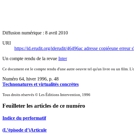
Diffusion numérique : 8 avril 2010
URI
https://id.erudit.org/iderudit/46496ac
adresse copiée
une erreur s
Un compte rendu de la revue
Inter
Ce document est le compte rendu d'une autre oeuvre tel qu'un livre ou un film. L'oe
Numéro 64, hiver 1996
, p. 48
Technonatures et virtualités concrètes
Tous droits réservés © Les Éditions Intervention, 1996
Feuilleter les articles de ce numéro
Indice du performatif
(L’épisode d’)Articule