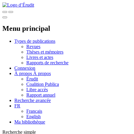
Menu principal
Types de publications
Revues
Thèses et mémoires
Livres et actes
Rapports de recherche
Connexion
À propos
À propos
Érudit
Coalition Publica
Libre accès
Rapport annuel
Recherche avancée
FR
Français
English
Ma bibliothèque
Recherche simple