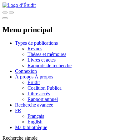
Menu principal
Types de publications
Revues
Thèses et mémoires
Livres et actes
Rapports de recherche
Connexion
À propos
À propos
Érudit
Coalition Publica
Libre accès
Rapport annuel
Recherche avancée
FR
Français
English
Ma bibliothèque
Recherche simple