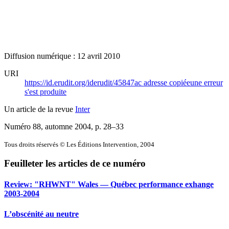
Diffusion numérique : 12 avril 2010
URI
https://id.erudit.org/iderudit/45847ac
adresse copiée
une erreur
s'est produite
Un article de la revue
Inter
Numéro 88, automne 2004
, p. 28–33
Tous droits réservés © Les Éditions Intervention, 2004
Feuilleter les articles de ce numéro
Review: "RHWNT" Wales — Québec performance exhange
2003-2004
L’obscénité au neutre