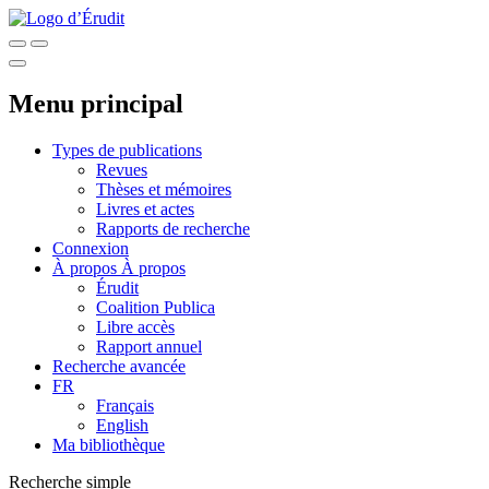
Menu principal
Types de publications
Revues
Thèses et mémoires
Livres et actes
Rapports de recherche
Connexion
À propos
À propos
Érudit
Coalition Publica
Libre accès
Rapport annuel
Recherche avancée
FR
Français
English
Ma bibliothèque
Recherche simple