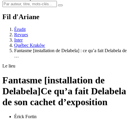
Fil d'Ariane
Érudit
Revues
Inter
Québec Kraków
Fantasme [installation de Delabela] : ce qu’a fait Delabela de
…
Le lieu
Fantasme [installation de
Delabela]
Ce qu’a fait Delabela
de son cachet d’exposition
Érick Fortin