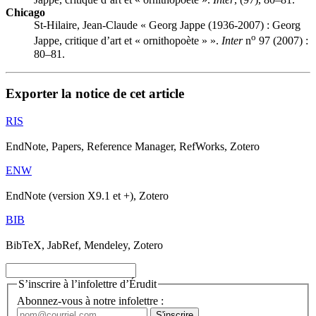
Chicago
St-Hilaire, Jean-Claude « Georg Jappe (1936-2007) :
G
eorg
o
Jappe, critique d’art et « ornithopoète » ».
Inter
n
97 (2007) :
80–81.
Exporter la notice de cet article
RIS
EndNote, Papers, Reference Manager, RefWorks, Zotero
ENW
EndNote (version X9.1 et +), Zotero
BIB
BibTeX, JabRef, Mendeley, Zotero
S’inscrire à l’infolettre d’Érudit
Abonnez-vous à notre infolettre :