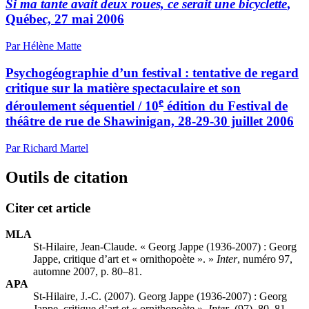
Si ma tante avait deux roues, ce serait une bicyclette
,
Québec, 27 mai 2006
Par Hélène Matte
Psychogéographie d’un festival : tentative de regard
critique sur la matière spectaculaire et son
e
déroulement séquentiel / 10
édition du Festival de
théâtre de rue de Shawinigan, 28-29-30 juillet 2006
Par Richard Martel
Outils de citation
Citer cet article
MLA
St-Hilaire, Jean-Claude. « Georg Jappe (1936-2007) :
G
eorg
Jappe, critique d’art et « ornithopoète ». »
Inter
, numéro 97,
automne 2007, p. 80–81.
APA
St-Hilaire, J.-C. (2007). Georg Jappe (1936-2007) :
G
eorg
Jappe, critique d’art et « ornithopoète ».
Inter
, (97), 80–81.