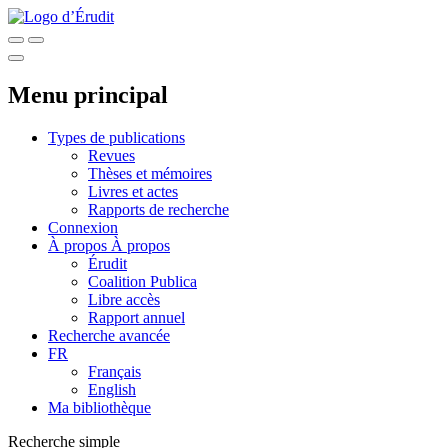
Menu principal
Types de publications
Revues
Thèses et mémoires
Livres et actes
Rapports de recherche
Connexion
À propos
À propos
Érudit
Coalition Publica
Libre accès
Rapport annuel
Recherche avancée
FR
Français
English
Ma bibliothèque
Recherche simple