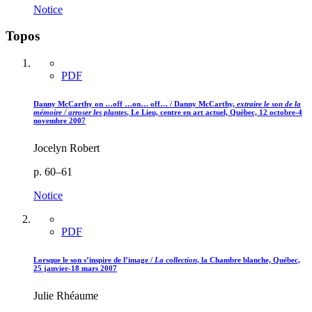
Notice
Topos
PDF
Danny McCarthy on …off …on… off… / Danny McCarthy,
extraire le son de la
mémoire / arroser les plantes
, Le Lieu, centre en art actuel, Québec, 12 octobre-4
novembre 2007
Jocelyn Robert
p. 60–61
Notice
PDF
Lorsque le son s’inspire de l’image /
La collection
, la Chambre blanche, Québec,
25 janvier-18 mars 2007
Julie Rhéaume