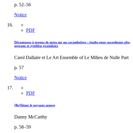
p. 52–56
Notice
PDF
Découpages à propos de notes sur un carambolage : études pour saxophones alto,
soprano et synthèse granulaire
Carol Dallaire et Le Art Ensemble of Le Milieu de Nulle Part
p. 57
Notice
PDF
(Re)Situer le paysage sonore
Danny McCarthy
p. 58–59