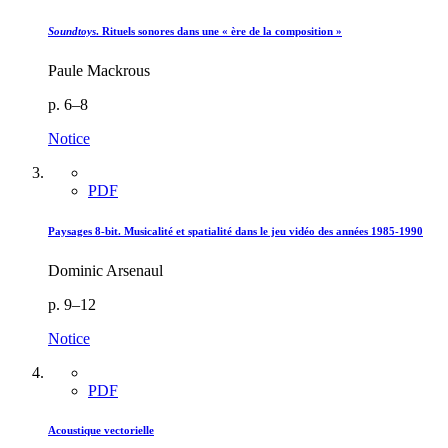
Soundtoys
. Rituels sonores dans une « ère de la composition »
Paule Mackrous
p. 6–8
Notice
PDF
Paysages 8-bit. Musicalité et spatialité dans le jeu vidéo des années 1985-1990
Dominic Arsenaul
p. 9–12
Notice
PDF
Acoustique vectorielle