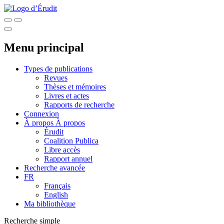
Menu principal
Types de publications
Revues
Thèses et mémoires
Livres et actes
Rapports de recherche
Connexion
À propos
À propos
Érudit
Coalition Publica
Libre accès
Rapport annuel
Recherche avancée
FR
Français
English
Ma bibliothèque
Recherche simple