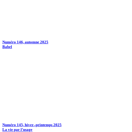
Numéro 146, automne 2025
Babel
Numéro 145, hiver–printemps 2025
La vie par l’usage