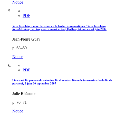
Notice
PDF
Yves Tremblay : réverbération ou la barbarie au quotidien / Yves Tremblay,
Réverbération
, Le Lieu, centre en art actuel, Québec, 24 mai au 24 juin 2007
Jean-Pierre Guay
p. 68–69
Notice
PDF
Lin sacré, lin porteur de mémoire, lin d’avenir / Biennale internationale du lin de
portneuf, 3 juin-30 septembre 2007
Julie Rhéaume
p. 70–71
Notice