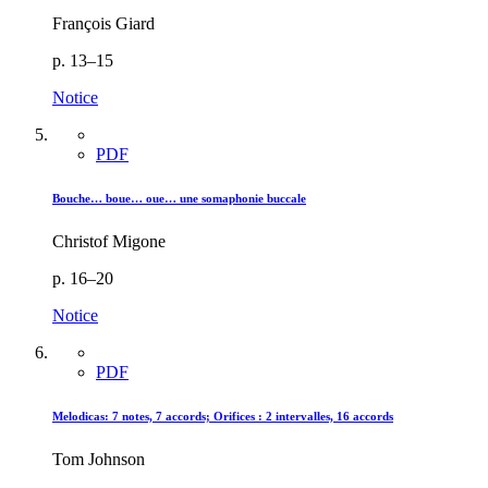
François Giard
p. 13–15
Notice
PDF
Bouche… boue… oue… une somaphonie buccale
Christof Migone
p. 16–20
Notice
PDF
Melodicas: 7 notes, 7 accords; Orifices : 2 intervalles, 16 accords
Tom Johnson