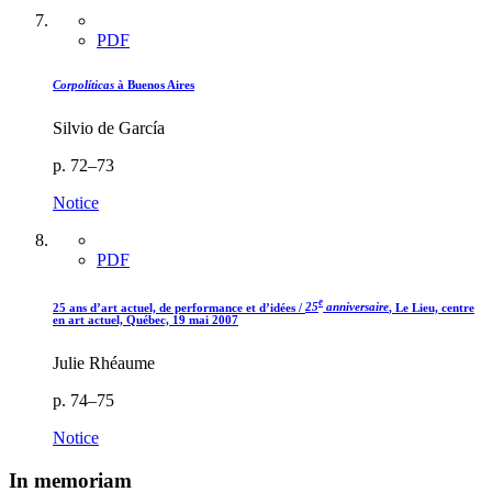
PDF
Corpolíticas
à Buenos Aires
Silvio de García
p. 72–73
Notice
PDF
e
25 ans d’art actuel, de performance et d’idées /
25
anniversaire
, Le Lieu, centre
en art actuel, Québec, 19 mai 2007
Julie Rhéaume
p. 74–75
Notice
In memoriam