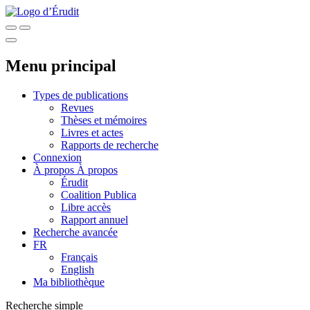
Menu principal
Types de publications
Revues
Thèses et mémoires
Livres et actes
Rapports de recherche
Connexion
À propos
À propos
Érudit
Coalition Publica
Libre accès
Rapport annuel
Recherche avancée
FR
Français
English
Ma bibliothèque
Recherche simple