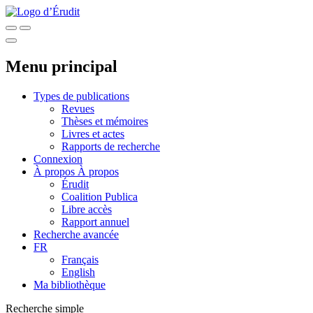
Menu principal
Types de publications
Revues
Thèses et mémoires
Livres et actes
Rapports de recherche
Connexion
À propos
À propos
Érudit
Coalition Publica
Libre accès
Rapport annuel
Recherche avancée
FR
Français
English
Ma bibliothèque
Recherche simple