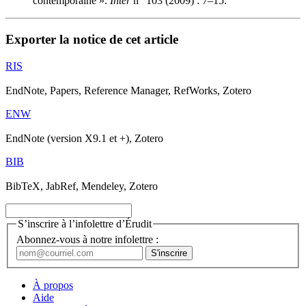
contemporaine ».
Inter
n
103 (2009) : 7–15.
Exporter la notice de cet article
RIS
EndNote, Papers, Reference Manager, RefWorks, Zotero
ENW
EndNote (version X9.1 et +), Zotero
BIB
BibTeX, JabRef, Mendeley, Zotero
S’inscrire à l’infolettre d’Érudit
Abonnez-vous à notre infolettre :
À propos
Aide