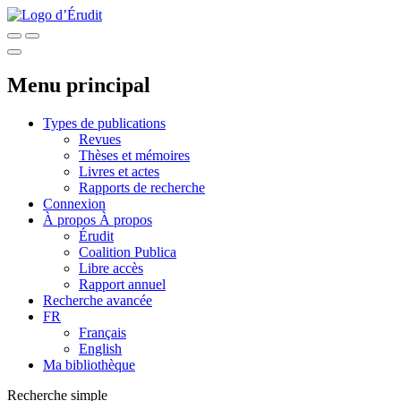
Menu principal
Types de publications
Revues
Thèses et mémoires
Livres et actes
Rapports de recherche
Connexion
À propos
À propos
Érudit
Coalition Publica
Libre accès
Rapport annuel
Recherche avancée
FR
Français
English
Ma bibliothèque
Recherche simple