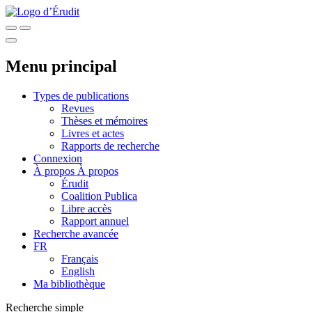
Menu principal
Types de publications
Revues
Thèses et mémoires
Livres et actes
Rapports de recherche
Connexion
À propos
À propos
Érudit
Coalition Publica
Libre accès
Rapport annuel
Recherche avancée
FR
Français
English
Ma bibliothèque
Recherche simple