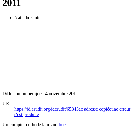
2011
Nathalie Côté
Diffusion numérique : 4 novembre 2011
URI
https://id.erudit.org/iderudit/65343ac
adresse copiée
une erreur
s'est produite
Un compte rendu de la revue
Inter