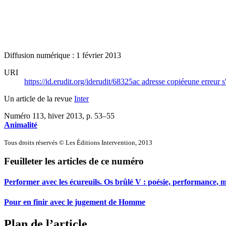
Diffusion numérique : 1 février 2013
URI
https://id.erudit.org/iderudit/68325ac
adresse copiée
une erreur s
Un article de la revue
Inter
Numéro 113, hiver 2013
, p. 53–55
Animalité
Tous droits réservés © Les Éditions Intervention, 2013
Feuilleter les articles de ce numéro
Performer avec les écureuils. Os brûlé V : poésie, performance, 
Pour en finir avec le jugement de Homme
Plan de l’article