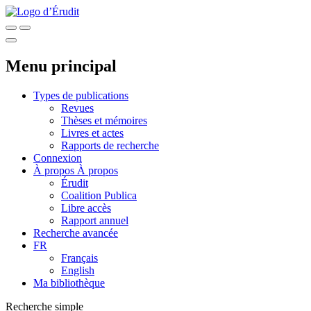
Menu principal
Types de publications
Revues
Thèses et mémoires
Livres et actes
Rapports de recherche
Connexion
À propos
À propos
Érudit
Coalition Publica
Libre accès
Rapport annuel
Recherche avancée
FR
Français
English
Ma bibliothèque
Recherche simple