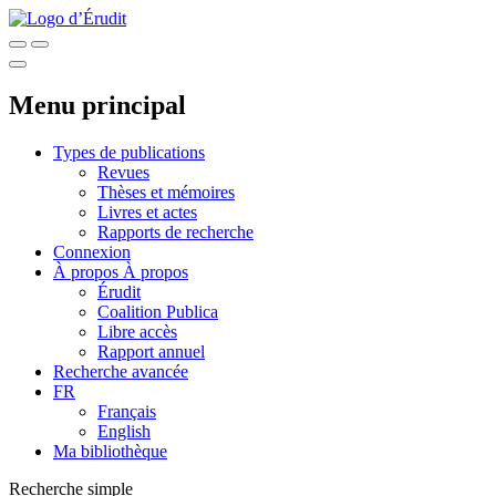
Menu principal
Types de publications
Revues
Thèses et mémoires
Livres et actes
Rapports de recherche
Connexion
À propos
À propos
Érudit
Coalition Publica
Libre accès
Rapport annuel
Recherche avancée
FR
Français
English
Ma bibliothèque
Recherche simple