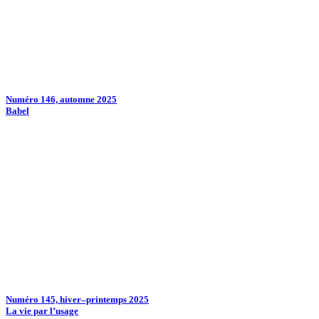
Numéro 146, automne 2025
Babel
Numéro 145, hiver–printemps 2025
La vie par l’usage