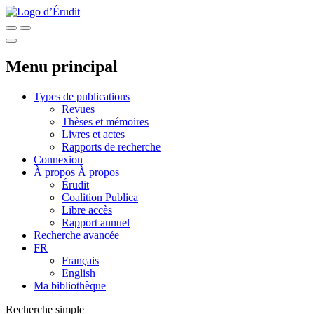
Menu principal
Types de publications
Revues
Thèses et mémoires
Livres et actes
Rapports de recherche
Connexion
À propos
À propos
Érudit
Coalition Publica
Libre accès
Rapport annuel
Recherche avancée
FR
Français
English
Ma bibliothèque
Recherche simple