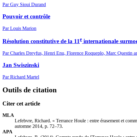
Par Guy Sioui Durand
Pouvoir et contrôle
Par Louis Marion
e
Résolution constitutive de la 11
internationale surmod
Par Charles Dreyfus, Henri Enu, Florence Roqueplo, Marc Questin an
Jan Swiszinski
Par Richard Martel
Outils de citation
Citer cet article
MLA
Lefebvre, Richard. « Terrance Houle : entre érasement et com
automne 2014, p. 72–73.
APA