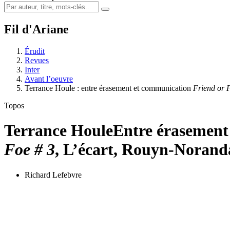
Fil d'Ariane
Érudit
Revues
Inter
Avant l’oeuvre
Terrance Houle : entre érasement et communication
Friend or 
Topos
Terrance Houle
Entre érasemen
Foe # 3
, L’écart, Rouyn-Noranda
Richard Lefebvre