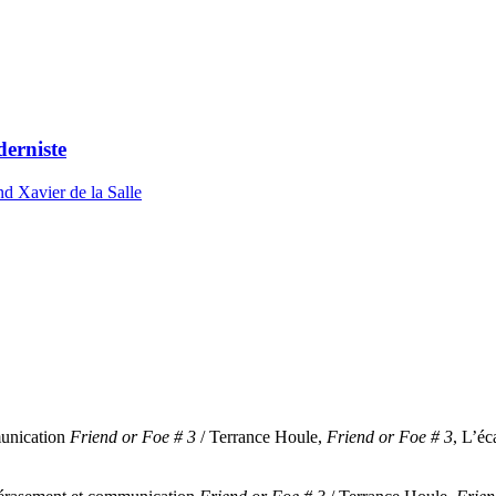
erniste
d Xavier de la Salle
munication
Friend or Foe # 3
/ Terrance Houle,
Friend or Foe # 3
, L’é