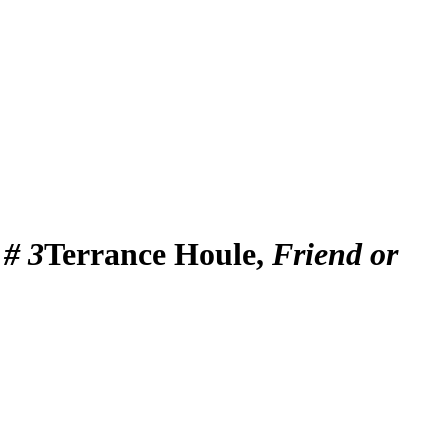
 # 3
Terrance Houle,
Friend or