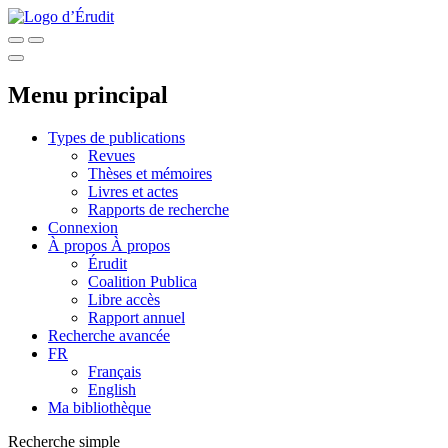
Menu principal
Types de publications
Revues
Thèses et mémoires
Livres et actes
Rapports de recherche
Connexion
À propos
À propos
Érudit
Coalition Publica
Libre accès
Rapport annuel
Recherche avancée
FR
Français
English
Ma bibliothèque
Recherche simple