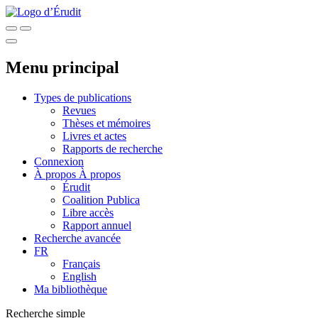
Menu principal
Types de publications
Revues
Thèses et mémoires
Livres et actes
Rapports de recherche
Connexion
À propos
À propos
Érudit
Coalition Publica
Libre accès
Rapport annuel
Recherche avancée
FR
Français
English
Ma bibliothèque
Recherche simple