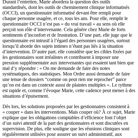
Durant l’entretien, Marie abordera la question des outils
standardisés, dont les outils de cheminement clinique informatisés
(OCCI), un questionnaire informatisé devant être rempli pour
chaque personne usagère, et ce, tous les ans. Pour elle, remplir le
questionnaire OCCI n’est pas « du vrai travail » au sens où elle
perçoit son rôle d’intervenante. Cela génère chez Marie de forts
sentiments d’inconfort et de frustration. D’une part, elle juge que le
questionnaire est intrusif à l’égard des personnes usagères, surtout
lorsqu’il aborde des sujets intimes n’étant pas liés à la situation
d’intervention. D’autre part, elle considère que les cibles fixées par
les gestionnaires sont irréalistes et contribuent à imposer une
pression supplémentaire aux intervenantes qui essaient tant bien que
mal d’y répondre : « On me demande de faire des notes
systématiques, des statistiques. Mon Ordre aussi demande de faire
une tenue de dossiers “comme on peut rien me reprocher” parce
qu’on est dans un contexte aussi de plaintes multiples ». Le rythme
est rapide et, comme l’évoque Marie, cette cadence peut mener à des
situations d’épuisement.
Dès lors, les solutions proposées par les gestionnaires consistent à
« couper » dans les interventions. Mais couper où? À ce sujet, Marie
explique que les obligations comptables d’efficience font l’objet
d’un suivi attentif de la part des gestionnaires et sont discutées en
supervision. De plus, elle souligne que les réunions cliniques sont
régulièrement utilisées pour assurer un suivi administratif, aux