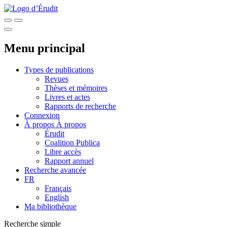
Menu principal
Types de publications
Revues
Thèses et mémoires
Livres et actes
Rapports de recherche
Connexion
À propos
À propos
Érudit
Coalition Publica
Libre accès
Rapport annuel
Recherche avancée
FR
Français
English
Ma bibliothèque
Recherche simple