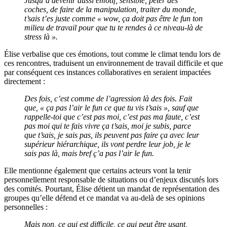
Jusqu’à devenir aussi émotif, sensible, péter des
coches, de faire de la manipulation, traiter du monde,
t’sais t’es juste comme « wow, ça doit pas être le fun ton
milieu de travail pour que tu te rendes à ce niveau-là de
stress là ».
Élise verbalise que ces émotions, tout comme le climat tendu lors de
ces rencontres, traduisent un environnement de travail difficile et que
par conséquent ces instances collaboratives en seraient impactées
directement :
Des fois, c’est comme de l’agression là des fois. Fait
que, « ça pas l’air le fun ce que tu vis t’sais », sauf que
rappelle-toi que c’est pas moi, c’est pas ma faute, c’est
pas moi qui te fais vivre ça t’sais, moi je subis, parce
que t’sais, je sais pas, ils peuvent pas faire ça avec leur
supérieur hiérarchique, ils vont perdre leur job, je le
sais pas là, mais bref ç’a pas l’air le fun.
Elle mentionne également que certains acteurs vont la tenir
personnellement responsable de situations ou d’enjeux discutés lors
des comités. Pourtant, Élise détient un mandat de représentation des
groupes qu’elle défend et ce mandat va au-delà de ses opinions
personnelles :
Mais non, ce qui est difficile, ce qui peut être usant,