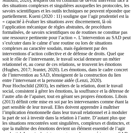
Milburn, 2020), lesquels ont en commun de devoir intervenir face à
des situations complexes et singulières auxquelles les protocoles, les
savoirs scientifiques et les outils techniques ne peuvent répondre que
partiellement. Kueni (2020 : 11) souligne que l’agir prudentiel est la
« capacité à évaluer les situations avec discernement, là où
l’application mécanique de règles abstraites, de procédures
formalisées, de savoirs scientifiques ou de routines ne constitue pas
une ressource pertinente pour l’action ». L’intervention au SAD peut
s’exécuter dans le calme d’une routine ou lors de situations
complexes au caractère soudain, mais également par des
interventions d’action collective et de défense de droits. Quel que
soit le rôle de l’intervenante, le travail social demeure un métier
relationnel et, au coeur de ces relations, se trouvent les émotions
(Hughes, 2017; Jeantet, 2020). Les émotions, dans le cadre concret
de l’intervention au SAD, témoignent de la construction du lien
entre l’intervenant et la personne aidée (Lenzi, 2020).
Pour Hochschild (2003), les métiers de la relation, dont le travail
social, consistent à gérer les émotions, la souffrance et la détresse de
l’autre afin de l’apaiser, tout en gérant ses propres émotions. Libois
(2013) définit cette mise en soi par les intervenantes comme étant la
part sensible de leur travail. Elles doivent apprendre à maîtriser
l’implication émotionnelle dans leur travail relationnel et à moduler
la part de soi à investir dans la relation à l’autre. D’autant plus que
les situations rencontrées sont singulières, complexes et distinctes, et
que la maîtrise des émotions devient un élément essentiel de l’agir