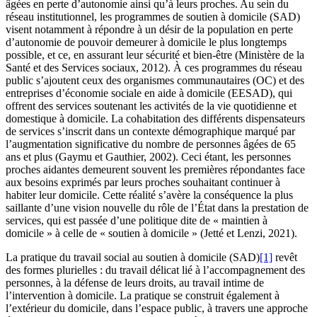
âgées en perte d’autonomie ainsi qu’à leurs proches. Au sein du
réseau institutionnel, les programmes de soutien à domicile (SAD)
visent notamment à répondre à un désir de la population en perte
d’autonomie de pouvoir demeurer à domicile le plus longtemps
possible, et ce, en assurant leur sécurité et bien-être (Ministère de la
Santé et des Services sociaux, 2012). À ces programmes du réseau
public s’ajoutent ceux des organismes communautaires (OC) et des
entreprises d’économie sociale en aide à domicile (EESAD), qui
offrent des services soutenant les activités de la vie quotidienne et
domestique à domicile. La cohabitation des différents dispensateurs
de services s’inscrit dans un contexte démographique marqué par
l’augmentation significative du nombre de personnes âgées de 65
ans et plus (Gaymu et Gauthier, 2002). Ceci étant, les personnes
proches aidantes demeurent souvent les premières répondantes face
aux besoins exprimés par leurs proches souhaitant continuer à
habiter leur domicile. Cette réalité s’avère la conséquence la plus
saillante d’une vision nouvelle du rôle de l’État dans la prestation de
services, qui est passée d’une politique dite de « maintien à
domicile » à celle de « soutien à domicile » (Jetté et Lenzi, 2021).
La pratique du travail social au soutien à domicile (SAD)
[1]
revêt
des formes plurielles : du travail délicat lié à l’accompagnement des
personnes, à la défense de leurs droits, au travail intime de
l’intervention à domicile. La pratique se construit également à
l’extérieur du domicile, dans l’espace public, à travers une approche