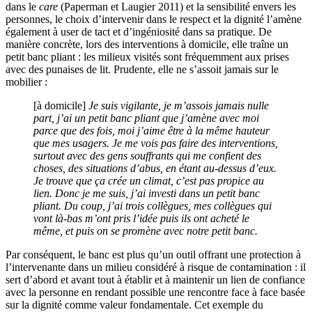
dans le
care
(Paperman et Laugier 2011) et la sensibilité envers les
personnes, le choix d’intervenir dans le respect et la dignité l’amène
également à user de tact et d’ingéniosité dans sa pratique. De
manière concrète, lors des interventions à domicile, elle traîne un
petit banc pliant : les milieux visités sont fréquemment aux prises
avec des punaises de lit. Prudente, elle ne s’assoit jamais sur le
mobilier :
[à domicile]
Je suis vigilante, je m’assois jamais nulle
part, j’ai un petit banc pliant que j’amène avec moi
parce que des fois, moi j’aime être à la même hauteur
que mes usagers. Je me vois pas faire des interventions,
surtout avec des gens souffrants qui me confient des
choses, des situations d’abus, en étant au-dessus d’eux.
Je trouve que ça crée un climat, c’est pas propice au
lien. Donc je me suis, j’ai investi dans un petit banc
pliant. Du coup, j’ai trois collègues, mes collègues qui
vont là-bas m’ont pris l’idée puis ils ont acheté le
même, et puis on se promène avec notre petit banc.
Par conséquent, le banc est plus qu’un outil offrant une protection à
l’intervenante dans un milieu considéré à risque de contamination : il
sert d’abord et avant tout à établir et à maintenir un lien de confiance
avec la personne en rendant possible une rencontre face à face basée
sur la dignité comme valeur fondamentale. Cet exemple du