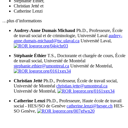
Stéphanie Éthier
,
Christian Jetté
et
Catherine Lenzi
…plus d’informations
Audrey-Anne Dumais Michaud
Ph.D., Professeure, École
de travail social et de criminologie, Université Laval
audrey-
anne.dumais-michaud@tsc.ulaval.ca
Université Laval,
ror.org/04sjchr03
Stéphanie Éthier
T.S., Doctorante et chargée de cours, École
de travail social, Université de Montréal
stephanie.ethier@umontreal.ca
Université de Montréal,
ror.org/0161xgx34
Christian Jetté
Ph.D., Professeur, École de travail social,
Université de Montréal
christian.jette@umontreal.ca
Université de Montréal,
ror.org/0161xgx34
Catherine Lenzi
Ph.D., Professeure, Haute école de travail
social - HES//SO de Genève
catherine.lenzi@hesge.ch
HES-
SO Genève,
ror.org/007gfwn20