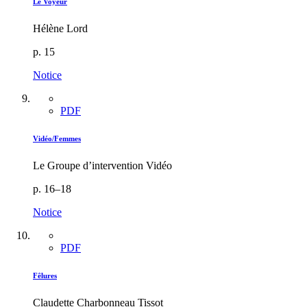
Le Voyeur
Hélène Lord
p. 15
Notice
PDF
Vidéo/Femmes
Le Groupe d’intervention Vidéo
p. 16–18
Notice
PDF
Fêlures
Claudette Charbonneau Tissot