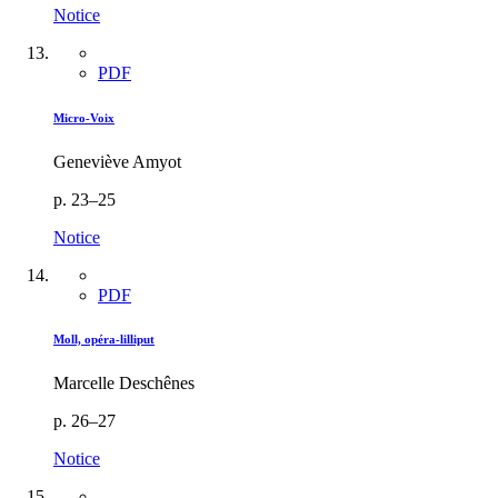
Notice
PDF
Micro-Voix
Geneviève Amyot
p. 23–25
Notice
PDF
Moll, opéra-lilliput
Marcelle Deschênes
p. 26–27
Notice