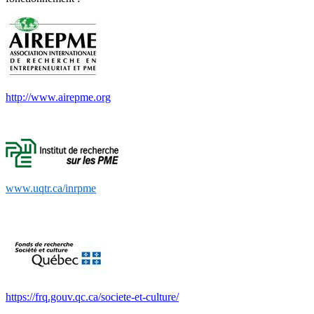
http://www.airepme.org
www.uqtr.ca/inrpme
https://frq.gouv.qc.ca/societe-et-culture/