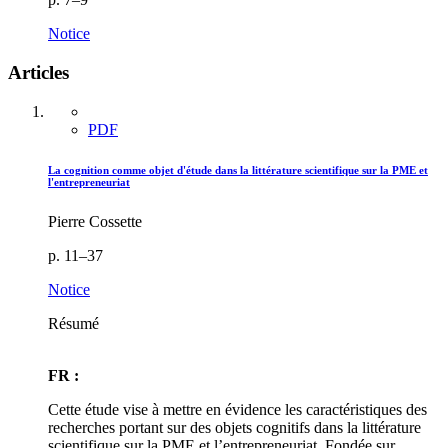
Notice
Articles
PDF
La cognition comme objet d'étude dans la littérature scientifique sur la PME et
l'entrepreneuriat
Pierre Cossette
p. 11–37
Notice
Résumé
FR :
Cette étude vise à mettre en évidence les caractéristiques des
recherches portant sur des objets cognitifs dans la littérature
scientifique sur la PME et l’entrepreneuriat. Fondée sur