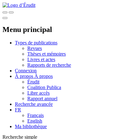
Menu principal
Types de publications
Revues
Thèses et mémoires
Livres et actes
Rapports de recherche
Connexion
À propos
À propos
Érudit
Coalition Publica
Libre accès
Rapport annuel
Recherche avancée
FR
Français
English
Ma bibliothèque
Recherche simple