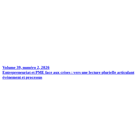
Volume 39, numéro 2, 2026
Entrepreneuriat et PME face aux crises : vers une lecture plurielle articulant
événement et processus