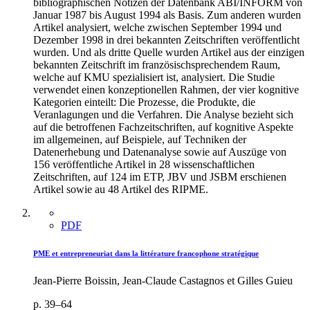
bibliographischen Notizen der Datenbank ABI/INFORM von
Januar 1987 bis August 1994 als Basis. Zum anderen wurden
Artikel analysiert, welche zwischen September 1994 und
Dezember 1998 in drei bekannten Zeitschriften veröffentlicht
wurden. Und als dritte Quelle wurden Artikel aus der einzigen
bekannten Zeitschrift im französischsprechendem Raum,
welche auf KMU spezialisiert ist, analysiert. Die Studie
verwendet einen konzeptionellen Rahmen, der vier kognitive
Kategorien einteilt: Die Prozesse, die Produkte, die
Veranlagungen und die Verfahren. Die Analyse bezieht sich
auf die betroffenen Fachzeitschriften, auf kognitive Aspekte
im allgemeinen, auf Beispiele, auf Techniken der
Datenerhebung und Datenanalyse sowie auf Auszüge von
156 veröffentliche Artikel in 28 wissenschaftlichen
Zeitschriften, auf 124 im ETP, JBV und JSBM erschienen
Artikel sowie au 48 Artikel des RIPME.
PDF
PME et entrepreneuriat dans la littérature francophone stratégique
Jean-Pierre Boissin, Jean-Claude Castagnos et Gilles Guieu
p. 39–64