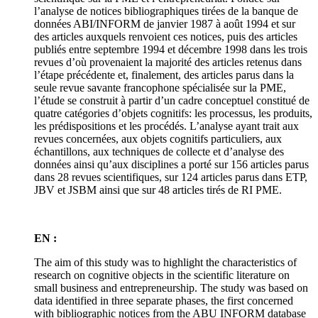
l’analyse de notices bibliographiques tirées de la banque de
données ABI/INFORM de janvier 1987 à août 1994 et sur
des articles auxquels renvoient ces notices, puis des articles
publiés entre septembre 1994 et décembre 1998 dans les trois
revues d’où provenaient la majorité des articles retenus dans
l’étape précédente et, finalement, des articles parus dans la
seule revue savante francophone spécialisée sur la PME,
l’étude se construit à partir d’un cadre conceptuel constitué de
quatre catégories d’objets cognitifs: les processus, les produits,
les prédispositions et les procédés. L’analyse ayant trait aux
revues concernées, aux objets cognitifs particuliers, aux
échantillons, aux techniques de collecte et d’analyse des
données ainsi qu’aux disciplines a porté sur 156 articles parus
dans 28 revues scientifiques, sur 124 articles parus dans ETP,
JBV et JSBM ainsi que sur 48 articles tirés de RI PME.
EN :
The aim of this study was to highlight the characteristics of
research on cognitive objects in the scientific literature on
small business and entrepreneurship. The study was based on
data identified in three separate phases, the first concerned
with bibliographic notices from the ABU INFORM database