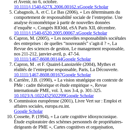
et Avenir, no 6, octobre.
10.1111/j.1540-627X.2006.00162.x
Google Scholar
Cabagnols, A. et C. Le Bas (2006), « Les déterminants du
comportement de responsabilité sociale de l’entreprise. Une
analyse économétrique à partir de nouvelles données
d’enquête », Congrès RIOdd, eSA Paris XII, décembre.
10.1111/j.1540-6520.2005.00067.x
Google Scholar
Capron, M. (2005), « Les nouvelles responsabilités sociétales
des entreprises : de quelles “nouveautés” s’agit-il ? », La
Revue des sciences de gestion, Le management responsable,
nos 211-212, janvier-avril, p. 47-54.
10.1111/1467-8608.00144
Google Scholar
Capron, M . et F. Quairel-Lanoizelée (2004), Mythes et
réalités de l’entreprise responsable, Paris, La Découverte.
10.1111/1467-8608.00167
Google Scholar
Carrière, J.B. (1990), « La vision stratégique en contexte de
PMe : cadre théorique et étude empirique », Revue
internationale PME, vol. 3, nos 3-4, p. 301-325.
10.1023/A:1022452502299
Google Scholar
Commission européenne (2001), Livre Vert sur : Emploi et
affaires sociales, europa.eu.int.
Google Scholar
Cossette, P. (1994), « La carte cognitive idiosyncrasique.
Étude exploratoire des schèmes personnels de propriétaires-
dirigeants de PME », Cartes cognitives et organisation,