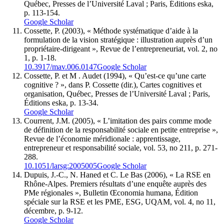
Québec, Presses de l’Université Laval ; Paris, Éditions eska,
p. 113-154.
Google Scholar
Cossette, P. (2003), « Méthode systématique d’aide à la
formulation de la vision stratégique : illustration auprès d’un
propriétaire-dirigeant », Revue de l’entrepreneuriat, vol. 2, no
1, p. 1-18.
10.3917/mav.006.0147
Google Scholar
Cossette, P. et M . Audet (1994), « Qu’est-ce qu’une carte
cognitive ? », dans P. Cossette (dir.), Cartes cognitives et
organisation, Québec, Presses de l’Université Laval ; Paris,
Éditions eska, p. 13-34.
Google Scholar
Courrent, J.M. (2005), « L’imitation des pairs comme mode
de définition de la responsabilité sociale en petite entreprise »,
Revue de l’économie méridionale : apprentissage,
entrepreneur et responsabilité sociale, vol. 53, no 211, p. 271-
288.
10.1051/larsg:2005005
Google Scholar
Dupuis, J.-C., N. Haned et C. Le Bas (2006), « La RSE en
Rhône-Alpes. Premiers résultats d’une enquête auprès des
PMe régionales », Bulletin Œconomia humana, Édition
spéciale sur la RSE et les PME, ESG, UQAM, vol. 4, no 11,
décembre, p. 9-12.
Google Scholar