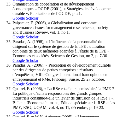
Organisation de coopération et de développement
économiques - OCDE (2001), « Stratégies de développement
durable », Publications de l’OCDE, p. 21.
Google Scholar
Palpacuer, F. (2006), « Globalization and corporate
governance : issues for management researchers », society
and Business Review, vol. 1, no 1.
Google Scholar
Paradas, A. (1998), « L’influence de la personnalité du
dirigeant sur le système de gestion de la TPE : utilisation
conjointe de deux méthodes adaptées à l’étude de la TPE »,
Économies et sociétés, Sciences de Gestion, no 2, p. 7-30.
Google Scholar
Paradas, A. (2006), « Perception du développement durable
par des dirigeants de petites entreprises : résultats
d’enquêtes », VIIIe Congrès international francophone en
entrepreneuriat et PMe, Fribourg, Suisse, 25-27 octobre.
Google Scholar
Quairel, F. (2006), « La RSe est-elle transmissible à la PME ?
La politique d’achats responsables des grands groupes
industriels constitue-t-elle un levier de diffusion de la RSe ? »,
Bulletin Œconomia humana, Édition spéciale sur la RSE et les
PME, ESG, UQAM, vol. 4, no 11, décembre, p. 19-23.
Google Scholar
Quairel, F. et M.N. Auberger (2005), « Management