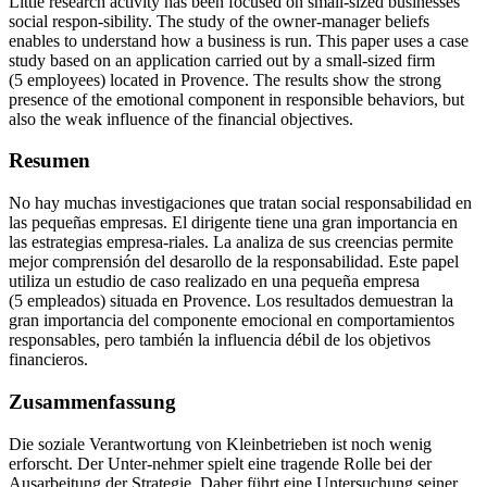
Little research activity has been focused on small-sized businesses
social respon-sibility. The study of the owner-manager beliefs
enables to understand how a business is run. This paper uses a case
study based on an application carried out by a small-sized firm
(5 employees) located in Provence. The results show the strong
presence of the emotional component in responsible behaviors, but
also the weak influence of the financial objectives.
Resumen
No hay muchas investigaciones que tratan social responsabilidad en
las pequeñas empresas. El dirigente tiene una gran importancia en
las estrategias empresa-riales. La analiza de sus creencias permite
mejor comprensión del desarollo de la responsabilidad. Este papel
utiliza un estudio de caso realizado en una pequeña empresa
(5 empleados) situada en Provence. Los resultados demuestran la
gran importancia del componente emocional en comportamientos
responsables, pero también la influencia débil de los objetivos
financieros.
Zusammenfassung
Die soziale Verantwortung von Kleinbetrieben ist noch wenig
erforscht. Der Unter-nehmer spielt eine tragende Rolle bei der
Ausarbeitung der Strategie. Daher führt eine Untersuchung seiner