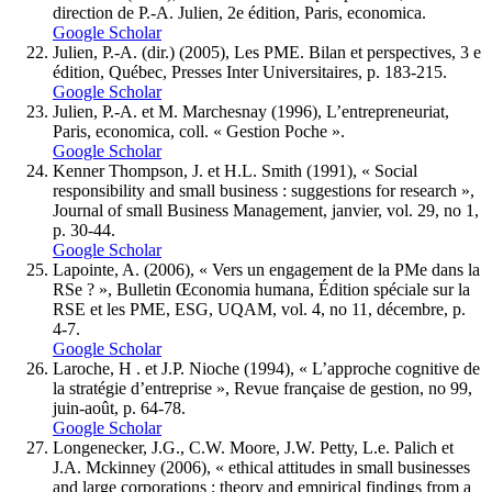
direction de P.-A. Julien, 2e édition, Paris, economica.
Google Scholar
Julien, P.-A. (dir.) (2005), Les PME. Bilan et perspectives, 3 e
édition, Québec, Presses Inter Universitaires, p. 183-215.
Google Scholar
Julien, P.-A. et M. Marchesnay (1996), L’entrepreneuriat,
Paris, economica, coll. « Gestion Poche ».
Google Scholar
Kenner Thompson, J. et H.L. Smith (1991), « Social
responsibility and small business : suggestions for research »,
Journal of small Business Management, janvier, vol. 29, no 1,
p. 30-44.
Google Scholar
Lapointe, A. (2006), « Vers un engagement de la PMe dans la
RSe ? », Bulletin Œconomia humana, Édition spéciale sur la
RSE et les PME, ESG, UQAM, vol. 4, no 11, décembre, p.
4-7.
Google Scholar
Laroche, H . et J.P. Nioche (1994), « L’approche cognitive de
la stratégie d’entreprise », Revue française de gestion, no 99,
juin-août, p. 64-78.
Google Scholar
Longenecker, J.G., C.W. Moore, J.W. Petty, L.e. Palich et
J.A. Mckinney (2006), « ethical attitudes in small businesses
and large corporations : theory and empirical findings from a