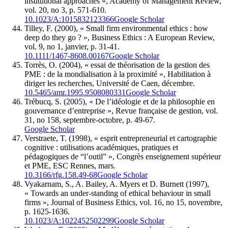
institutional approaches », Academy of Management Review,
vol. 20, no 3, p. 571-610.
10.1023/A:1015832123366
Google Scholar
Tilley, F. (2000), « Small firm environmental ethics : how
deep do they go ? », Business Ethics : A European Review,
vol. 9, no 1, janvier, p. 31-41.
10.1111/1467-8608.00167
Google Scholar
Torrès, O. (2004), « essai de théorisation de la gestion des
PME : de la mondialisation à la proximité », Habilitation à
diriger les recherches, Université de Caen, décembre.
10.5465/amr.1995.9508080331
Google Scholar
Trébucq, S. (2005), « De l’idéologie et de la philosophie en
gouvernance d’entreprise », Revue française de gestion, vol.
31, no 158, septembre-octobre, p. 49-67.
Google Scholar
Verstraete, T. (1998), « esprit entrepreneurial et cartographie
cognitive : utilisations académiques, pratiques et
pédagogiques de “l’outil” », Congrès enseignement supérieur
et PME, ESC Rennes, mars.
10.3166/rfg.158.49-68
Google Scholar
Vyakarnam, S., A. Bailey, A. Myers et D. Burnett (1997),
« Towards an under-standing of ethical behaviour in small
firms », Journal of Business Ethics, vol. 16, no 15, novembre,
p. 1625-1636.
10.1023/A:1022452502299
Google Scholar