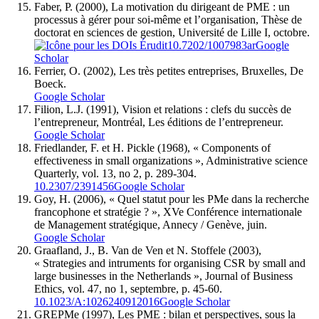
Faber, P. (2000), La motivation du dirigeant de PME : un
processus à gérer pour soi-même et l’organisation, Thèse de
doctorat en sciences de gestion, Université de Lille I, octobre.
10.7202/1007983ar
Google
Scholar
Ferrier, O. (2002), Les très petites entreprises, Bruxelles, De
Boeck.
Google Scholar
Filion, L.J. (1991), Vision et relations : clefs du succès de
l’entrepreneur, Montréal, Les éditions de l’entrepreneur.
Google Scholar
Friedlander, F. et H. Pickle (1968), « Components of
effectiveness in small organizations », Administrative science
Quarterly, vol. 13, no 2, p. 289-304.
10.2307/2391456
Google Scholar
Goy, H. (2006), « Quel statut pour les PMe dans la recherche
francophone et stratégie ? », XVe Conférence internationale
de Management stratégique, Annecy / Genève, juin.
Google Scholar
Graafland, J., B. Van de Ven et N. Stoffele (2003),
« Strategies and intruments for organising CSR by small and
large businesses in the Netherlands », Journal of Business
Ethics, vol. 47, no 1, septembre, p. 45-60.
10.1023/A:1026240912016
Google Scholar
GREPMe (1997), Les PME : bilan et perspectives, sous la