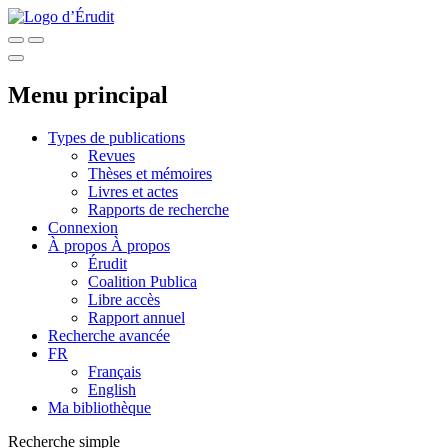
Menu principal
Types de publications
Revues
Thèses et mémoires
Livres et actes
Rapports de recherche
Connexion
À propos
À propos
Érudit
Coalition Publica
Libre accès
Rapport annuel
Recherche avancée
FR
Français
English
Ma bibliothèque
Recherche simple