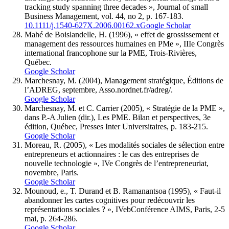
tracking study spanning three decades », Journal of small
Business Management, vol. 44, no 2, p. 167-183.
10.1111/j.1540-627X.2006.00162.x
Google Scholar
Mahé de Boislandelle, H. (1996), « effet de grossissement et
management des ressources humaines en PMe », IIIe Congrès
international francophone sur la PME, Trois-Rivières,
Québec.
Google Scholar
Marchesnay, M. (2004), Management stratégique, Éditions de
l’ADREG, septembre, Asso.nordnet.fr/adreg/.
Google Scholar
Marchesnay, M. et C. Carrier (2005), « Stratégie de la PME »,
dans P.-A Julien (dir.), Les PME. Bilan et perspectives, 3e
édition, Québec, Presses Inter Universitaires, p. 183-215.
Google Scholar
Moreau, R. (2005), « Les modalités sociales de sélection entre
entrepreneurs et actionnaires : le cas des entreprises de
nouvelle technologie », IVe Congrès de l’entrepreneuriat,
novembre, Paris.
Google Scholar
Mounoud, e., T. Durand et B. Ramanantsoa (1995), « Faut-il
abandonner les cartes cognitives pour redécouvrir les
représentations sociales ? », IVebConférence AIMS, Paris, 2-5
mai, p. 264-286.
Google Scholar