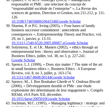
responsable et PME : une relecture du concept de
“responsabilité sociétale de l’entreprise” », La Revue des
sciences de gestion, Direction et Gestion, nos 211-212, p. 111-
126.
10.1108/17465680610643346
Google Scholar
Sharma, P. et P.G. Irving (2005), « Four bases of family
business successor commitment : antecedents and
consequences », Entrepreneurship Theory and Practice, vol.
29, no 1, janvier, p. 13-33.
10.1111/j.1540-6520.2005.00067.x
Google Scholar
Solymossy, E. et J.K. Masters (2002), « ethics through an
entrepreneurial lens : theory and observation », Journal of
Business Ethics, juillet, vol. 38, no 3, p. 227-241.
Google Scholar
Spence, L.J. (1999), « Does size matter ? The state of the art
in small business ethics », Business Ethics : A European
Review, vol. 8, no 3, juillet, p. 163-174.
10.1111/1467-8608.00144
Google Scholar
Spence, M., J. Ben Boubaker Gherib et V. Ondoua Biwolé
(2006), « Développement durable et PMe : une étude
exploratoire des déterminants de leur engagement », Congrès
RIOdd, eSA Paris XII, décembre.
10.1051/larsg:2005010
Google Scholar
Suchman, M.C. (1995), « Managing legitimacy : strategic and