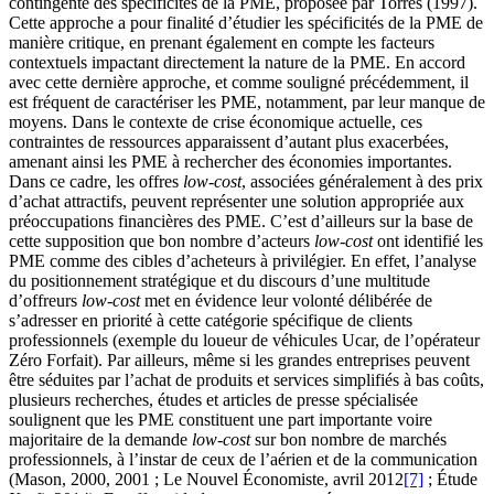
contingente des spécificités de la PME, proposée par Torrès (1997).
Cette approche a pour finalité d’étudier les spécificités de la PME de
manière critique, en prenant également en compte les facteurs
contextuels impactant directement la nature de la PME. En accord
avec cette dernière approche, et comme souligné précédemment, il
est fréquent de caractériser les PME, notamment, par leur manque de
moyens. Dans le contexte de crise économique actuelle, ces
contraintes de ressources apparaissent d’autant plus exacerbées,
amenant ainsi les PME à rechercher des économies importantes.
Dans ce cadre, les offres
low-cost
, associées généralement à des prix
d’achat attractifs, peuvent représenter une solution appropriée aux
préoccupations financières des PME. C’est d’ailleurs sur la base de
cette supposition que bon nombre d’acteurs
low-cost
ont identifié les
PME comme des cibles d’acheteurs à privilégier. En effet, l’analyse
du positionnement stratégique et du discours d’une multitude
d’offreurs
low-cost
met en évidence leur volonté délibérée de
s’adresser en priorité à cette catégorie spécifique de clients
professionnels (exemple du loueur de véhicules Ucar, de l’opérateur
Zéro Forfait). Par ailleurs, même si les grandes entreprises peuvent
être séduites par l’achat de produits et services simplifiés à bas coûts,
plusieurs recherches, études et articles de presse spécialisée
soulignent que les PME constituent une part importante voire
majoritaire de la demande
low-cost
sur bon nombre de marchés
professionnels, à l’instar de ceux de l’aérien et de la communication
(Mason, 2000, 2001 ; Le Nouvel Économiste, avril 2012
[7]
; Étude