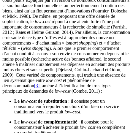
coûts peut s’expliquer par l’aversion de nombreux consommateurs à
la surabondance fonctionnelle et au perfectionnement continu des
biens, ainsi qu’au flot permanent d’innovations (Fournier, Dobscha
et Mick, 1998). De même, en proposant une offre dénuée de
sophistication, le
low-cost
répond à une attente forte d’une part
importante de consommateurs à la recherche de simplicité (Parrish,
2012 ; Raïes et Helme-Guizon, 2014). Par ailleurs, la consommation
croissante de ce type d’offres est à rapprocher des nouveaux
comportements « d’achat malin » (
smart shopping
) et « d’achat
réfléchi » (
wise shopping
). Alors que le premier comportement
d’achat conduit à assouvir son envie de consommer en dépensant le
moins possible (recherche active des bonnes affaires), le second
amène à maîtriser durablement ses dépenses en achetant des produits
moins chers et sans superflu (Djelassi, Collin-Lachaud et Odou,
2009). Cette variété de comportements, qui traduit une absence de
lien systématique entre
low-cost
et phénomène de
déconsommation
[3]
, amène à l’identification de trois types
principaux de demandes de
low-cost
(Combe, 2011) :
Le
low-cost
de substitution
: il consiste pour un
consommateur à reporter son choix d’un bien ou service
traditionnel vers le produit
low-cost
.
Le
low-cost
de complémentarité
: il consiste pour le
consommateur à acheter le produit
low-cost
en complément
du produit traditionnel.