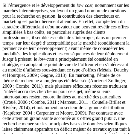
Si l’émergence et le développement du
low-cost
, notamment sur les
marchés interentreprises, soulèvent un grand nombre de questions
pour la recherche en gestion, la contribution des chercheurs en
marketing est particulièrement attendue. En effet, compte tenu du
caractère différenciant et/ou novateur que peuvent revêtir ces offres
simplifiées à bas coûts, en particulier auprès des clients
professionnels, il semble essentiel de s’interroger, dans un premier
temps, sur leur degré d’acceptabilité par le marché (conditionnant la
pertinence de leur développement) avant même de considérer les
modalités, les implications et les conséquences de leur déploiement.
Jusqu’à présent, le
low-cost
a principalement été considéré en
stratégie, en adoptant le point de vue de l’offreur et en s’intéressant
au modèle d’affaires sous-tendant ce type d’offres (Métais, Dauchy
et Hourquet, 2009 ; Gagne, 2013). En marketing, l’étude de ce
thème de recherche a longtemps été délaissée (Aurier et Zollinger,
2009 ; Combe, 2011), mais plusieurs réflexions récentes traduisent
l’intérêt accru des chercheurs pour ce sujet, même si leurs
interrogations restent encore limitées au marché des particuliers
(Croué, 2006 ; Combe, 2011 ; Marceau, 2011 ; Coutelle-Brillet et
Rivière, 2014), et notamment au secteur de la grande distribution
(Kapferer, 2004 ; Carpenter et Moore, 2009). Par contraste avec
cette attention grandissante accordée aux offres grand public, une
recherche menée sur les principales bases de données scientifiques
laisse clairement apparaître un déficit majeur de travaux ayant trait à