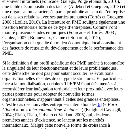
et souvent informels (Fourcade, Gallego, Polge et Saoudi, 2010),
une faible décomposition des tâches (Aldebert et Gueguen, 2013) et
une organisation caractérisée par la proximité au sein de l’entreprise
ou dans ses relations avec ses parties prenantes (Torrès et Gueguen,
2008 ; Loilier, 2010). La littérature en PME souligne également une
insertion territoriale forte de ce type d’entreprises. Comme l’ont
montré plusieurs études empiriques (Fourcade et Torrès, 2003 ;
Capiez, 2007 ; Bonneveux, Calmé et Soparnot, 2012),
l’organisation et la qualité du milieu économique local constituent
des facteurs de réussite du développement et de la performance des
PME.
Si la définition d’un profil spécifique des PME amène à reconnaître
la singularité de leur fonctionnement et de leurs problématiques,
cette démarche ne doit pas pour autant occulter les évolutions
organisationnelles récentes de ce type de structures. En particulier,
face à la mondialisation, certaines TPE/PME ont été amenées à
reconsidérer leur intégration territoriale et leur proximité avec leurs
parties prenantes pour adopter de nouvelles formes
organisationnelles, s’apparentant à celles des grandes entreprises.
C’est le cas des nouvelles entreprises internationales
[6]
(«
Born
Global
» ou «
International New Ventures
») (Knight et Cavusgil,
2004 ; Rialp, Rialp, Urbano et Vaillant, 2005) qui, dès leurs
premières années d’existence, se lancent sur les marchés
internationaux. Malgré cette nouvelle forme de croissance à