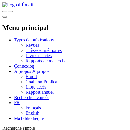
Menu principal
Types de publications
Revues
Thèses et mémoires
Livres et actes
Rapports de recherche
Connexion
À propos
À propos
Érudit
Coalition Publica
Libre accès
Rapport annuel
Recherche avancée
FR
Français
English
Ma bibliothèque
Recherche simple