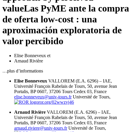
value
Las PyME ante la compra
de oferta low-cost : una
aproximación exploratoria de
valor percibido
Elise Bonneveux
et
Arnaud Rivière
…plus d’informations
Elise Bonneveux
VALLOREM (E.A. 6296) – IAE,
Université François Rabelais de Tours, 50, avenue Jean
Portalis, BP 0607, 37206 Tours Cedex 03, France
elise.bonneveux@univ-tours.fr
Université de Tours,
ror.org/02wwzvj46
Arnaud Rivière
VALLOREM (E.A. 6296) – IAE,
Université François Rabelais de Tours, 50, avenue Jean
Portalis, BP 0607, 37206 Tours Cedex 03, France
arnaud.riviere@univ-tours.fr
Université de Tours,