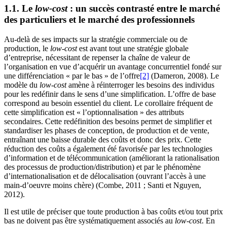
1.1. Le
low-cost
: un succès contrasté entre le marché
des particuliers et le marché des professionnels
Au-delà de ses impacts sur la stratégie commerciale ou de
production, le
low-cost
est avant tout une stratégie globale
d’entreprise, nécessitant de repenser la chaîne de valeur de
l’organisation en vue d’acquérir un avantage concurrentiel fondé sur
une différenciation « par le bas » de l’offre
[2]
(Dameron, 2008). Le
modèle du
low-cost
amène à réinterroger les besoins des individus
pour les redéfinir dans le sens d’une simplification. L’offre de base
correspond au besoin essentiel du client. Le corollaire fréquent de
cette simplification est « l’optionnalisation » des attributs
secondaires. Cette redéfinition des besoins permet de simplifier et
standardiser les phases de conception, de production et de vente,
entraînant une baisse durable des coûts et donc des prix. Cette
réduction des coûts a également été favorisée par les technologies
d’information et de télécommunication (améliorant la rationalisation
des processus de production/distribution) et par le phénomène
d’internationalisation et de délocalisation (ouvrant l’accès à une
main-d’oeuvre moins chère) (Combe, 2011 ; Santi et Nguyen,
2012).
Il est utile de préciser que toute production à bas coûts et/ou tout prix
bas ne doivent pas être systématiquement associés au
low-cost
. En