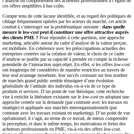
l’analyse du comportement des acheteurs professionnels à l’égard de
ces offres simplifiées à bas coûts.
Compte tenu de cette lacune identifiée, et au regard des politiques de
ciblage fréquemment opérées par les acteurs du marché, cet article
conduit à s’interroger sur la problématique suivante :
dans quelle
mesure le
low-cost
peut-il constituer une offre attractive auprès
des clients PME ?
Pour répondre à cette question, une approche
marketing, articulée autour du cadre d’analyse de la valeur perçue,
est mobilisée. En cohérence avec les préoccupations actuelles des
entreprises centrées sur la création de valeur, le choix de ce cadre
d’analyse se justifie par sa capacité à prendre en compte la richesse
potentielle de l’interaction sujet-objet. En effet, si les offres
low-cost
ont longtemps été considérées de manière restrictive au travers de
leur seul avantage monétaire, leur succès croissant sur bon nombre
de marchés grand public semble témoigner d’une évolution
généralisée de l’attitude des individus vis-à-vis de ce type de
produits et services. D’un point de vue théorique, cette recherche
vise à enrichir la littérature existante sur le
low-cost
en adoptant une
approche centrée sur la demande (par contraste avec les travaux en
stratégie) et appliquée aux marchés interorganisationnels (par
contraste avec les travaux existant en marketing). D’un point de vue
opérationnel, il s’agit, au terme de ce travail, de mieux comprendre
la perception, et dans le même temps, les motivations et freins des
acheteurs professionnels en PME, vis-à-vis des offres
low-cost
.