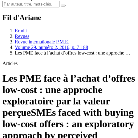
Fil d'Ariane
Érudit
Revues
Revue internationale P.M.E.
Volume 29, numéro 2, 2016, p. 7-188
Les PME face à l’achat d’offres low-cost : une approche …
Articles
Les PME face à l’achat d’offres
low-cost : une approche
exploratoire par la valeur
perçue
SMEs faced with buying
low-cost offers : an exploratory
approach by perceived