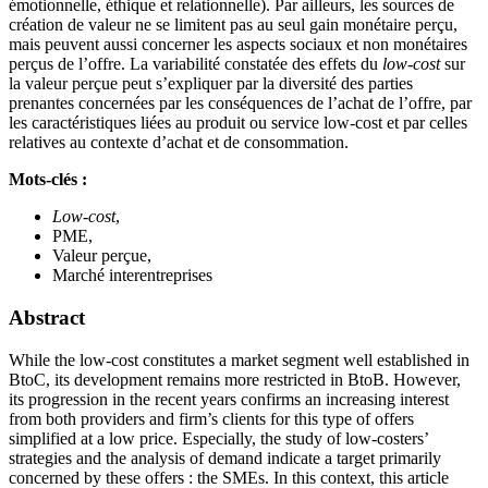
émotionnelle, éthique et relationnelle). Par ailleurs, les sources de
création de valeur ne se limitent pas au seul gain monétaire perçu,
mais peuvent aussi concerner les aspects sociaux et non monétaires
perçus de l’offre. La variabilité constatée des effets du
low-cost
sur
la valeur perçue peut s’expliquer par la diversité des parties
prenantes concernées par les conséquences de l’achat de l’offre, par
les caractéristiques liées au produit ou service low-cost et par celles
relatives au contexte d’achat et de consommation.
Mots-clés :
Low-cost
,
PME,
Valeur perçue,
Marché interentreprises
Abstract
While the low-cost constitutes a market segment well established in
BtoC, its development remains more restricted in BtoB. However,
its progression in the recent years confirms an increasing interest
from both providers and firm’s clients for this type of offers
simplified at a low price. Especially, the study of low-costers’
strategies and the analysis of demand indicate a target primarily
concerned by these offers : the SMEs. In this context, this article