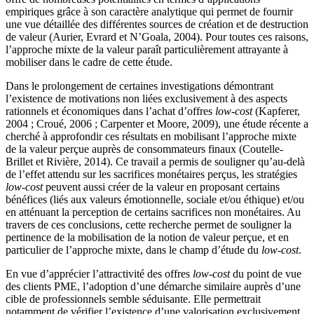
empiriques grâce à son caractère analytique qui permet de fournir
une vue détaillée des différentes sources de création et de destruction
de valeur (Aurier, Evrard et N’Goala, 2004). Pour toutes ces raisons,
l’approche mixte de la valeur paraît particulièrement attrayante à
mobiliser dans le cadre de cette étude.
Dans le prolongement de certaines investigations démontrant
l’existence de motivations non liées exclusivement à des aspects
rationnels et économiques dans l’achat d’offres
low-cost
(Kapferer,
2004 ; Croué, 2006 ; Carpenter et Moore, 2009), une étude récente a
cherché à approfondir ces résultats en mobilisant l’approche mixte
de la valeur perçue auprès de consommateurs finaux (Coutelle-
Brillet et Rivière, 2014). Ce travail a permis de souligner qu’au-delà
de l’effet attendu sur les sacrifices monétaires perçus, les stratégies
low-cost
peuvent aussi créer de la valeur en proposant certains
bénéfices (liés aux valeurs émotionnelle, sociale et/ou éthique) et/ou
en atténuant la perception de certains sacrifices non monétaires. Au
travers de ces conclusions, cette recherche permet de souligner la
pertinence de la mobilisation de la notion de valeur perçue, et en
particulier de l’approche mixte, dans le champ d’étude du
low-cost
.
En vue d’apprécier l’attractivité des offres
low-cost
du point de vue
des clients PME, l’adoption d’une démarche similaire auprès d’une
cible de professionnels semble séduisante. Elle permettrait
notamment de vérifier l’existence d’une valorisation exclusivement