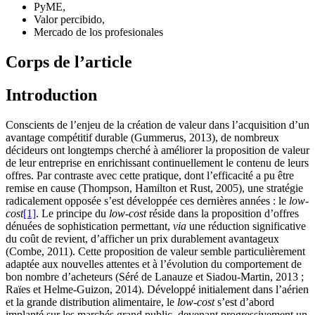
PyME,
Valor percibido,
Mercado de los profesionales
Corps de l’article
Introduction
Conscients de l’enjeu de la création de valeur dans l’acquisition d’un
avantage compétitif durable (Gummerus, 2013), de nombreux
décideurs ont longtemps cherché à améliorer la proposition de valeur
de leur entreprise en enrichissant continuellement le contenu de leurs
offres. Par contraste avec cette pratique, dont l’efficacité a pu être
remise en cause (Thompson, Hamilton et Rust, 2005), une stratégie
radicalement opposée s’est développée ces dernières années : le
low-
cost
[1]
. Le principe du
low-cost
réside dans la proposition d’offres
dénuées de sophistication permettant,
via
une réduction significative
du coût de revient, d’afficher un prix durablement avantageux
(Combe, 2011). Cette proposition de valeur semble particulièrement
adaptée aux nouvelles attentes et à l’évolution du comportement de
bon nombre d’acheteurs (Séré de Lanauze et Siadou-Martin, 2013 ;
Raïes et Helme-Guizon, 2014). Développé initialement dans l’aérien
et la grande distribution alimentaire, le
low-cost
s’est d’abord
implanté sur les marchés grand public, devenant progressivement un