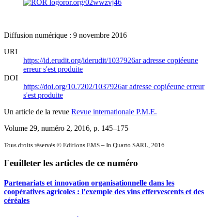
ror.org/02wwzvj46
Diffusion numérique : 9 novembre 2016
URI
https://id.erudit.org/iderudit/1037926ar
adresse copiée
une
erreur s'est produite
DOI
https://doi.org/10.7202/1037926ar
adresse copiée
une erreur
s'est produite
Un article de la revue
Revue internationale P.M.E.
Volume 29, numéro 2, 2016
, p. 145–175
Tous droits réservés © Editions EMS – In Quarto SARL, 2016
Feuilleter les articles de ce numéro
Partenariats et innovation organisationnelle dans les
coopératives agricoles : l’exemple des vins effervescents et des
céréales