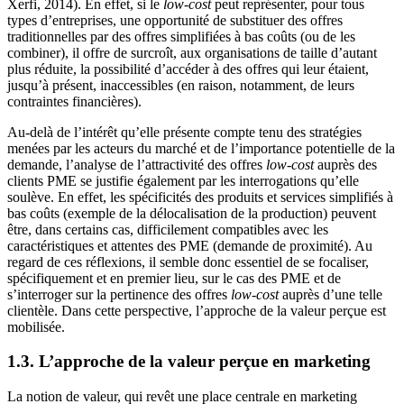
Xerfi, 2014). En effet, si le
low-cost
peut représenter, pour tous
types d’entreprises, une opportunité de substituer des offres
traditionnelles par des offres simplifiées à bas coûts (ou de les
combiner), il offre de surcroît, aux organisations de taille d’autant
plus réduite, la possibilité d’accéder à des offres qui leur étaient,
jusqu’à présent, inaccessibles (en raison, notamment, de leurs
contraintes financières).
Au-delà de l’intérêt qu’elle présente compte tenu des stratégies
menées par les acteurs du marché et de l’importance potentielle de la
demande, l’analyse de l’attractivité des offres
low-cost
auprès des
clients PME se justifie également par les interrogations qu’elle
soulève. En effet, les spécificités des produits et services simplifiés à
bas coûts (exemple de la délocalisation de la production) peuvent
être, dans certains cas, difficilement compatibles avec les
caractéristiques et attentes des PME (demande de proximité). Au
regard de ces réflexions, il semble donc essentiel de se focaliser,
spécifiquement et en premier lieu, sur le cas des PME et de
s’interroger sur la pertinence des offres
low-cost
auprès d’une telle
clientèle. Dans cette perspective, l’approche de la valeur perçue est
mobilisée.
1.3. L’approche de la valeur perçue en marketing
La notion de valeur, qui revêt une place centrale en marketing