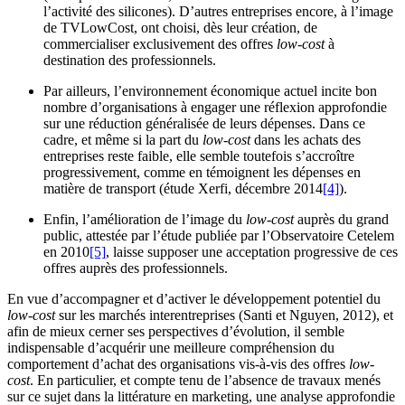
l’activité des silicones). D’autres entreprises encore, à l’image
de TVLowCost, ont choisi, dès leur création, de
commercialiser exclusivement des offres
low-cost
à
destination des professionnels.
Par ailleurs, l’environnement économique actuel incite bon
nombre d’organisations à engager une réflexion approfondie
sur une réduction généralisée de leurs dépenses. Dans ce
cadre, et même si la part du
low-cost
dans les achats des
entreprises reste faible, elle semble toutefois s’accroître
progressivement, comme en témoignent les dépenses en
matière de transport (étude Xerfi, décembre 2014
[4]
).
Enfin, l’amélioration de l’image du
low-cost
auprès du grand
public, attestée par l’étude publiée par l’Observatoire Cetelem
en 2010
[5]
, laisse supposer une acceptation progressive de ces
offres auprès des professionnels.
En vue d’accompagner et d’activer le développement potentiel du
low-cost
sur les marchés interentreprises (Santi et Nguyen, 2012), et
afin de mieux cerner ses perspectives d’évolution, il semble
indispensable d’acquérir une meilleure compréhension du
comportement d’achat des organisations vis-à-vis des offres
low-
cost
. En particulier, et compte tenu de l’absence de travaux menés
sur ce sujet dans la littérature en marketing, une analyse approfondie