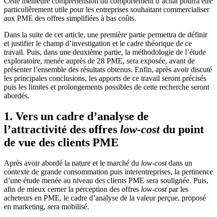
Cette meilleure compréhension du comportement d’achat pourra être
particulièrement utile pour les entreprises souhaitant commercialiser
aux PME des offres simplifiées à bas coûts.
Dans la suite de cet article, une première partie permettra de définir
et justifier le champ d’investigation et le cadre théorique de ce
travail. Puis, dans une deuxième partie, la méthodologie de l’étude
exploratoire, menée auprès de 28 PME, sera exposée, avant de
présenter l’ensemble des résultats obtenus. Enfin, après avoir discuté
les principales conclusions, les apports de ce travail seront précisés
puis les limites et prolongements possibles de cette recherche seront
abordés.
1. Vers un cadre d’analyse de
l’attractivité des offres
low-cost
du point
de vue des clients PME
Après avoir abordé la nature et le marché du
low-cost
dans un
contexte de grande consommation puis interentreprises, la pertinence
d’une étude menée au niveau des clients PME sera soulignée. Puis,
afin de mieux cerner la perception des offres
low-cost
par les
acheteurs en PME, le cadre d’analyse de la valeur perçue, proposé
en marketing, sera mobilisé.