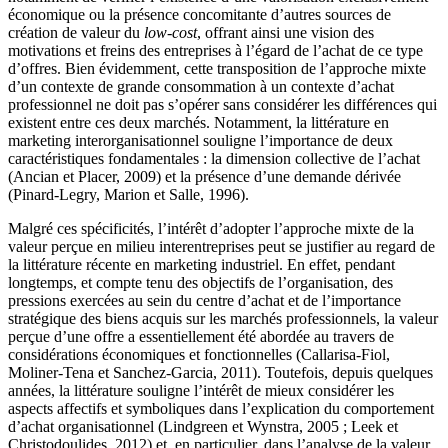
économique ou la présence concomitante d’autres sources de
création de valeur du
low-cost
, offrant ainsi une vision des
motivations et freins des entreprises à l’égard de l’achat de ce type
d’offres. Bien évidemment, cette transposition de l’approche mixte
d’un contexte de grande consommation à un contexte d’achat
professionnel ne doit pas s’opérer sans considérer les différences qui
existent entre ces deux marchés. Notamment, la littérature en
marketing interorganisationnel souligne l’importance de deux
caractéristiques fondamentales : la dimension collective de l’achat
(Ancian et Placer, 2009) et la présence d’une demande dérivée
(Pinard-Legry, Marion et Salle, 1996).
Malgré ces spécificités, l’intérêt d’adopter l’approche mixte de la
valeur perçue en milieu interentreprises peut se justifier au regard de
la littérature récente en marketing industriel. En effet, pendant
longtemps, et compte tenu des objectifs de l’organisation, des
pressions exercées au sein du centre d’achat et de l’importance
stratégique des biens acquis sur les marchés professionnels, la valeur
perçue d’une offre a essentiellement été abordée au travers de
considérations économiques et fonctionnelles (Callarisa-Fiol,
Moliner-Tena et Sanchez-Garcia, 2011). Toutefois, depuis quelques
années, la littérature souligne l’intérêt de mieux considérer les
aspects affectifs et symboliques dans l’explication du comportement
d’achat organisationnel (Lindgreen et Wynstra, 2005 ; Leek et
Christodoulides, 2012) et, en particulier, dans l’analyse de la valeur