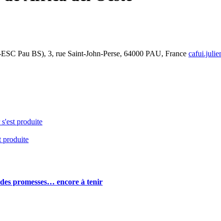
-ESC Pau BS), 3, rue Saint-John-Perse, 64000 PAU, France
cafui.juli
 s'est produite
t produite
: des promesses… encore à tenir