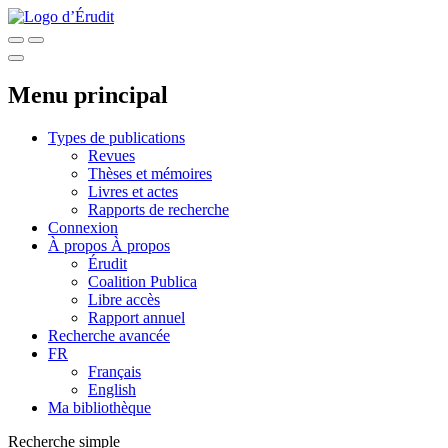
Menu principal
Types de publications
Revues
Thèses et mémoires
Livres et actes
Rapports de recherche
Connexion
À propos
À propos
Érudit
Coalition Publica
Libre accès
Rapport annuel
Recherche avancée
FR
Français
English
Ma bibliothèque
Recherche simple