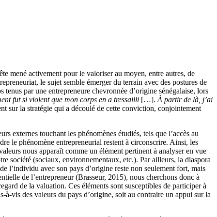
quête mené activement pour le valoriser au moyen, entre autres, de
trepreneuriat, le sujet semble émerger du terrain avec des postures de
pos tenus par une entrepreneure chevronnée d’origine sénégalaise, lors
ment fut si violent que mon corps en a tressailli
[…].
À partir de là, j’ai
t sur la stratégie qui a découlé de cette conviction, conjointement
teurs externes touchant les phénomènes étudiés, tels que l’accès au
re le phénomène entrepreneurial restent à circonscrire. Ainsi, les
de valeurs nous apparaît comme un élément pertinent à analyser en vue
re société (sociaux, environnementaux, etc.). Par ailleurs, la diaspora
 de l’individu avec son pays d’origine reste non seulement fort, mais
entielle de l’entrepreneur (Brasseur, 2015), nous cherchons donc à
egard de la valuation. Ces éléments sont susceptibles de participer à
s-à-vis des valeurs du pays d’origine, soit au contraire un appui sur la