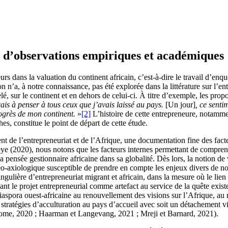
it d’observations empiriques et académiques
eurs dans la valuation du continent africain, c’est-à-dire le travail d’en
n n’a, à notre connaissance, pas été explorée dans la littérature sur l’en
é, sur le continent et en dehors de celui-ci. À titre d’exemple, les pro
s à penser à tous ceux que j’avais laissé au pays.
[Un jour]
, ce senti
rogrès de mon continent.
»
[2]
L’histoire de cette entrepreneure, notammen
s, constitue le point de départ de cette étude.
ent de l’entrepreneuriat et de l’Afrique, une documentation fine des fac
eye (2020), nous notons que les facteurs internes permettant de comprend
la pensée gestionnaire africaine dans sa globalité. Dès lors, la notion 
éo-axiologique susceptible de prendre en compte les enjeux divers de not
gulière d’entrepreneuriat migrant et africain, dans la mesure où le lien
t le projet entrepreneurial comme artefact au service de la quête exist
spora ouest-africaine au renouvellement des visions sur l’Afrique, au r
s stratégies d’acculturation au pays d’accueil avec soit un détachement vi
ome, 2020 ; Haarman et Langevang, 2021 ; Mreji et Barnard, 2021).