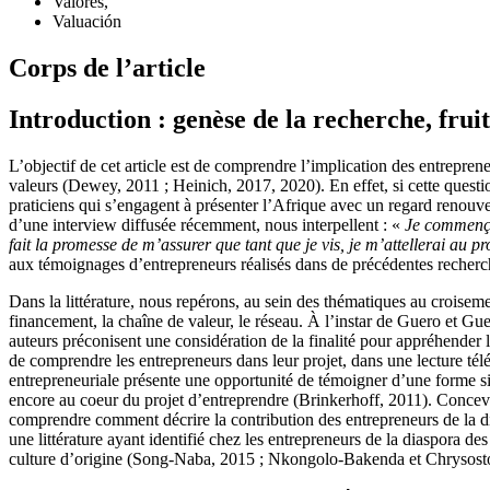
Valores,
Valuación
Corps de l’article
Introduction : genèse de la recherche, fru
L’objectif de cet article est de comprendre l’implication des entrepren
valeurs (Dewey, 2011 ; Heinich, 2017, 2020). En effet, si cette questio
praticiens qui s’engagent à présenter l’Afrique avec un regard renouvel
d’une interview diffusée récemment, nous interpellent : «
Je commençai
fait la promesse de m’assurer que tant que je vis, je m’attellerai au p
aux témoignages d’entrepreneurs réalisés dans de précédentes recherche
Dans la littérature, nous repérons, au sein des thématiques au croisem
financement, la chaîne de valeur, le réseau. À l’instar de Guero et Gu
auteurs préconisent une considération de la finalité pour appréhender 
de comprendre les entrepreneurs dans leur projet, dans une lecture tél
entrepreneuriale présente une opportunité de témoigner d’une forme sin
encore au coeur du projet d’entreprendre (Brinkerhoff, 2011). Concevan
comprendre comment décrire la contribution des entrepreneurs de la dia
une littérature ayant identifié chez les entrepreneurs de la diaspora de
culture d’origine (Song-Naba, 2015 ; Nkongolo-Bakenda et Chrysost