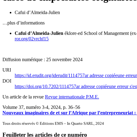
Cafui d’Almeida-Julien
…plus d’informations
Cafui d’Almeida-Julien
éklore-ed School of Management (ex
ror.org/02vrchf15
Diffusion numérique : 25 novembre 2024
URI
https://id.erudit.org/iderudit/1114757ar
adresse copiée
une erreur
DOI
https://doi.org/10.7202/1114757ar
adresse copiée
une erreur s'es
Un article de la revue
Revue internationale P.M.E.
Volume 37, numéro 3-4, 2024
, p. 36–56
Nouveaux imaginaires de et sur l’Afrique par l’entrepreneuriat 
Tous droits réservés © Editions EMS – In Quarto SARL, 2024
Feuilleter les articles de ce numéro